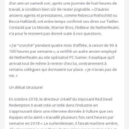
d’un ami un samedi soir, après une journée de huit heures de
travail, à condition bien sûr de rester joignable. » D’autres
anciens agents et prestataires, comme Rebecca Rothschild ou
Becca Hallstedt, ont entre-temps confirmé ses dires sur Twitter.
Contacté par Le Monde, Warner Bros, l’éditeur de NetherRealm,
n’a pour le moment pas donné suite à nos questions.
« J’ai “crunché” pendant quatre mois d’affilée, à raison de 90 à
100 heures par semaine », a certifié un autre ancien employé
de NetherRealm au site spécialisé PC Gamer. Il explique qu’il
arrivait tout de même à rentrer chez lui, contrairement à
certains collègues qui dormaient sur place. « Je n’avais pas de
vie. »
Un débat structurel
En octobre 2018, le directeur créatif du imposant Red Dead
Redemption II avait créé un tollé dans l’industrie en
s’approuvant dans une interview donnée à Vulture que ses
équipes et lui aient « travaillé plusieurs fois cent heures par
semaine en 2018 ». Le surlendemain, il faisait machine arrière,