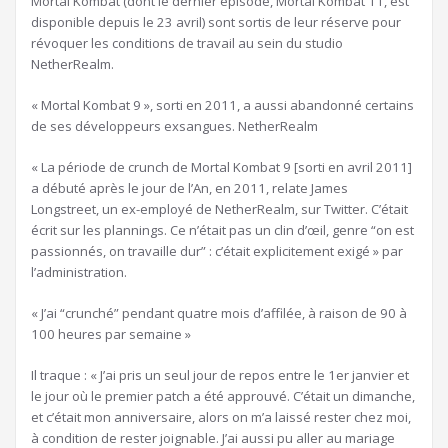
Mortal Kombat (dont le dernier épisode, Mortal Kombat 11, est
disponible depuis le 23 avril) sont sortis de leur réserve pour
révoquer les conditions de travail au sein du studio
NetherRealm.
« Mortal Kombat 9 », sorti en 2011, a aussi abandonné certains
de ses développeurs exsangues. NetherRealm
« La période de crunch de Mortal Kombat 9 [sorti en avril 2011]
a débuté après le jour de l’An, en 2011, relate James
Longstreet, un ex-employé de NetherRealm, sur Twitter. C’était
écrit sur les plannings. Ce n’était pas un clin d’œil, genre “on est
passionnés, on travaille dur” : c’était explicitement exigé » par
l’administration.
« J’ai “crunché” pendant quatre mois d’affilée, à raison de 90 à
100 heures par semaine »
Il traque : « J’ai pris un seul jour de repos entre le 1er janvier et
le jour où le premier patch a été approuvé. C’était un dimanche,
et c’était mon anniversaire, alors on m’a laissé rester chez moi,
à condition de rester joignable. J’ai aussi pu aller au mariage