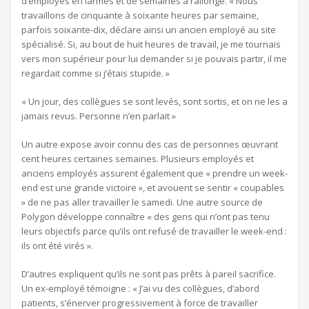
d’employés en larmes et de semaines à rallonge. « Nous
travaillons de cinquante à soixante heures par semaine,
parfois soixante-dix, déclare ainsi un ancien employé au site
spécialisé. Si, au bout de huit heures de travail, je me tournais
vers mon supérieur pour lui demander si je pouvais partir, il me
regardait comme si j’étais stupide. »
« Un jour, des collègues se sont levés, sont sortis, et on ne les a
jamais revus. Personne n’en parlait »
Un autre expose avoir connu des cas de personnes œuvrant
cent heures certaines semaines. Plusieurs employés et
anciens employés assurent également que « prendre un week-
end est une grande victoire », et avouent se sentir « coupables
» de ne pas aller travailler le samedi. Une autre source de
Polygon développe connaître « des gens qui n’ont pas tenu
leurs objectifs parce qu’ils ont refusé de travailler le week-end :
ils ont été virés ».
D’autres expliquent qu’ils ne sont pas prêts à pareil sacrifice.
Un ex-employé témoigne : « J’ai vu des collègues, d’abord
patients, s’énerver progressivement à force de travailler