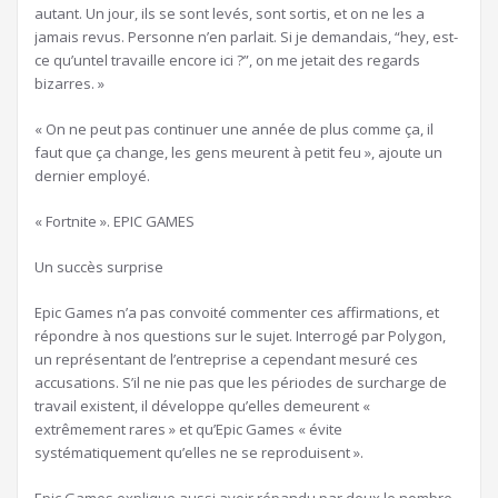
autant. Un jour, ils se sont levés, sont sortis, et on ne les a
jamais revus. Personne n’en parlait. Si je demandais, “hey, est-
ce qu’untel travaille encore ici ?”, on me jetait des regards
bizarres. »
« On ne peut pas continuer une année de plus comme ça, il
faut que ça change, les gens meurent à petit feu », ajoute un
dernier employé.
« Fortnite ». EPIC GAMES
Un succès surprise
Epic Games n’a pas convoité commenter ces affirmations, et
répondre à nos questions sur le sujet. Interrogé par Polygon,
un représentant de l’entreprise a cependant mesuré ces
accusations. S’il ne nie pas que les périodes de surcharge de
travail existent, il développe qu’elles demeurent «
extrêmement rares » et qu’Epic Games « évite
systématiquement qu’elles ne se reproduisent ».
Epic Games explique aussi avoir répandu par deux le nombre