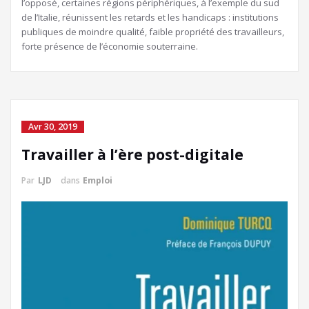
l’opposé, certaines régions périphériques, à l’exemple du sud
de l’Italie, réunissent les retards et les handicaps : institutions
publiques de moindre qualité, faible propriété des travailleurs,
forte présence de l’économie souterraine.
Avr 30, 2019
Travailler à l’ère post-digitale
Par
LJD
dans
Emploi