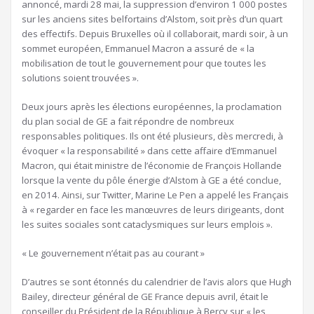
annoncé, mardi 28 mai, la suppression d’environ 1 000 postes
sur les anciens sites belfortains d’Alstom, soit près d’un quart
des effectifs. Depuis Bruxelles où il collaborait, mardi soir, à un
sommet européen, Emmanuel Macron a assuré de « la
mobilisation de tout le gouvernement pour que toutes les
solutions soient trouvées ».
Deux jours après les élections européennes, la proclamation
du plan social de GE a fait répondre de nombreux
responsables politiques. Ils ont été plusieurs, dès mercredi, à
évoquer « la responsabilité » dans cette affaire d’Emmanuel
Macron, qui était ministre de l’économie de François Hollande
lorsque la vente du pôle énergie d’Alstom à GE a été conclue,
en 2014. Ainsi, sur Twitter, Marine Le Pen a appelé les Français
à « regarder en face les manœuvres de leurs dirigeants, dont
les suites sociales sont cataclysmiques sur leurs emplois ».
« Le gouvernement n’était pas au courant »
D’autres se sont étonnés du calendrier de l’avis alors que Hugh
Bailey, directeur général de GE France depuis avril, était le
conseiller du Président de la République à Bercy sur « les