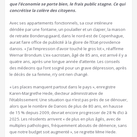
que l’économie se porte bien, le frais public stagne. Ce qui
concrétise la colère des citoyens.
Avec ses appartements fonctionnels, sa cour intérieure
déridée par une fontaine, un poulailler et un clapier, la maison
de retraite Bonderupgaard, dans le nord-est de Copenhague,
aurait faire office de publicité à la gloire de l’Etat-providence
danois. « J’ai l’impression d’avoir touché le gros lot », réaffirme
Wernar Brondum. L’ex-sacristain, âgé de 85 ans, est arrivé il y a
quatre ans, après une longue année d’attente. Les conseils
des médecins qui l’ont soigné pour un grave dépression, après
le décès de sa femme, n’y ont rien changé.
« Les places manquent partout dans le pays », enregistre
Karen-Margrethe Hede, diecteur administrative de
l’établissement. Une situation qui n’est pas près de se dénouer,
alors que le nombre de Danois de plus de 80 ans, en hausse
de 15 % depuis 2009, devrait encore progresser de 28 % d’ici à
2025. Les résidents arrivent « de plus en plus âgés, avec de
multiples pathologies, fréquemment aboutis de démence, sans
que notre budget soit augmenté », se regrette Mme Hede.