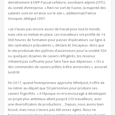
dernièrement à l’AFP Pascal Lefebvre, secrétaire adjoint (CFTC)
du comité d’entreprise. « Rien ne sort de l’usine, la majorité des
salariés sont en errance sur le site », additionnait Patrice
Sinoquet, délégué CFDT.
« Je n’avais pas encore assez de travail pour tout le monde,
mais cela se mettait en place. Les travailleurs ont profité de 14
000 heures de formation pour passer d’opérateurs sur ligne à
des opérateurs polyvalents », déclare M. Decayeux. Alors que
le site produisait des pylônes d’ascenseurs pour la société SSA
ou quelques dizaines de casiers réfrigérés, les revenus
n’étaient pas suffisants pour faire face aux dépenses. « On a
des commandes de casiers prêtes à être annoncées », assurait
lundi M.
Fin 2017, quand l’entrepreneur approche Whirlpool, il offre de
ne retirer au départ que 50 personnes pour produire ses
casiers frigorifiés. « A l’époque on m’a encouragé à développer
un projet plus ambitieux allant jusqu’à 230 travailleurs, avec
une diversification de productions… Depuis, nous avons bien
bossé, mais nous n’avons pas été assez agiles. Nous ne
baissons pas les bras et nous continuons à croire à la réussite