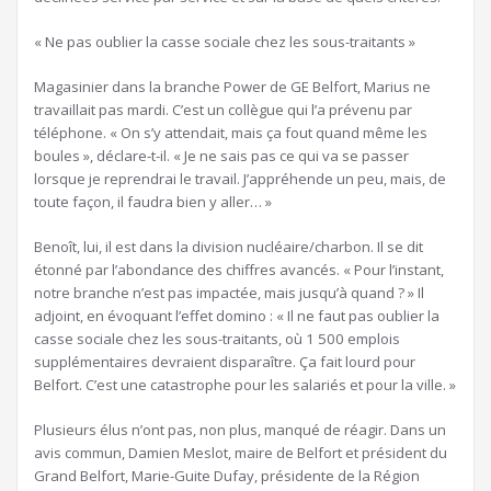
« Ne pas oublier la casse sociale chez les sous-traitants »
Magasinier dans la branche Power de GE Belfort, Marius ne
travaillait pas mardi. C’est un collègue qui l’a prévenu par
téléphone. « On s’y attendait, mais ça fout quand même les
boules », déclare-t-il. « Je ne sais pas ce qui va se passer
lorsque je reprendrai le travail. J’appréhende un peu, mais, de
toute façon, il faudra bien y aller… »
Benoît, lui, il est dans la division nucléaire/charbon. Il se dit
étonné par l’abondance des chiffres avancés. « Pour l’instant,
notre branche n’est pas impactée, mais jusqu’à quand ? » Il
adjoint, en évoquant l’effet domino : « Il ne faut pas oublier la
casse sociale chez les sous-traitants, où 1 500 emplois
supplémentaires devraient disparaître. Ça fait lourd pour
Belfort. C’est une catastrophe pour les salariés et pour la ville. »
Plusieurs élus n’ont pas, non plus, manqué de réagir. Dans un
avis commun, Damien Meslot, maire de Belfort et président du
Grand Belfort, Marie-Guite Dufay, présidente de la Région