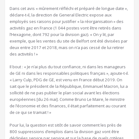
Dans cet avis « mûrement réfléchi et préparé de longue date »,
déclare-t-il, la direction de General Electric expose aux
employés ses raisons pour justifier « la réorganisation » des
activités gaz en France (1 044 postes vont être retirés dans
l’Hexagone, dont 792 pour la division gaz). « On y lit, par
exemple, que les ventes du site de Belfort ont été divisées par
deux entre 2017 et 2018, mais on n’a pas cessé de lui retirer
des activités ! »
Il bout : « Je n’ai plus du tout confiance, ni dans les manageurs
de GE ni dans les responsables politiques français », ajoute-t-il.
« Larry Culp, PDG de GE, est venu en France début 2019. On
sait que le président de la République, Emmanuel Macron, lui a
sollicité de ne pas publier le plan social avant les élections
européennes [du 26 mai]. Comme Bruno Le Maire, le ministre
de l’économie et des finances, il était parfaitement au courant
de ce qui se tramait ! »
Pour lui, la question est sitôt de savoir comment les près de
800 suppressions d’emplois dans la division gaz vont être
déclinées service par service et sur la base de quels critères.