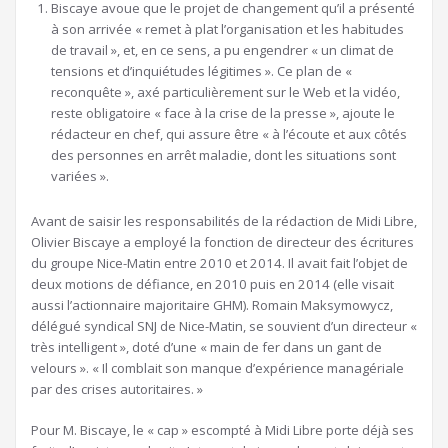
Biscaye avoue que le projet de changement qu’il a présenté
à son arrivée « remet à plat l’organisation et les habitudes
de travail », et, en ce sens, a pu engendrer « un climat de
tensions et d’inquiétudes légitimes ». Ce plan de «
reconquête », axé particulièrement sur le Web et la vidéo,
reste obligatoire « face à la crise de la presse », ajoute le
rédacteur en chef, qui assure être « à l’écoute et aux côtés
des personnes en arrêt maladie, dont les situations sont
variées ».
Avant de saisir les responsabilités de la rédaction de Midi Libre,
Olivier Biscaye a employé la fonction de directeur des écritures
du groupe Nice-Matin entre 2010 et 2014. Il avait fait l’objet de
deux motions de défiance, en 2010 puis en 2014 (elle visait
aussi l’actionnaire majoritaire GHM). Romain Maksymowycz,
délégué syndical SNJ de Nice-Matin, se souvient d’un directeur «
très intelligent », doté d’une « main de fer dans un gant de
velours ». « Il comblait son manque d’expérience managériale
par des crises autoritaires. »
Pour M. Biscaye, le « cap » escompté à Midi Libre porte déjà ses