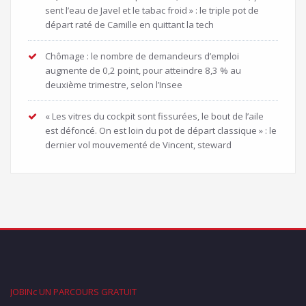
sent l’eau de Javel et le tabac froid » : le triple pot de
départ raté de Camille en quittant la tech
Chômage : le nombre de demandeurs d’emploi
augmente de 0,2 point, pour atteindre 8,3 % au
deuxième trimestre, selon l’Insee
« Les vitres du cockpit sont fissurées, le bout de l’aile
est défoncé. On est loin du pot de départ classique » : le
dernier vol mouvementé de Vincent, steward
JOBINc UN PARCOURS GRATUIT