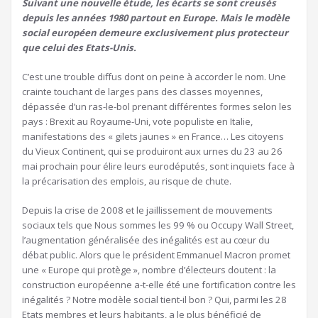
Suivant une nouvelle étude, les écarts se sont creusés
depuis les années 1980 partout en Europe. Mais le modèle
social européen demeure exclusivement plus protecteur
que celui des Etats-Unis.
C’est une trouble diffus dont on peine à accorder le nom. Une
crainte touchant de larges pans des classes moyennes,
dépassée d’un ras-le-bol prenant différentes formes selon les
pays : Brexit au Royaume-Uni, vote populiste en Italie,
manifestations des « gilets jaunes » en France… Les citoyens
du Vieux Continent, qui se produiront aux urnes du 23 au 26
mai prochain pour élire leurs eurodéputés, sont inquiets face à
la précarisation des emplois, au risque de chute.
Depuis la crise de 2008 et le jaillissement de mouvements
sociaux tels que Nous sommes les 99 % ou Occupy Wall Street,
l’augmentation généralisée des inégalités est au cœur du
débat public. Alors que le président Emmanuel Macron promet
une « Europe qui protège », nombre d’électeurs doutent : la
construction européenne a-t-elle été une fortification contre les
inégalités ? Notre modèle social tient-il bon ? Qui, parmi les 28
Etats membres et leurs habitants, a le plus bénéficié de