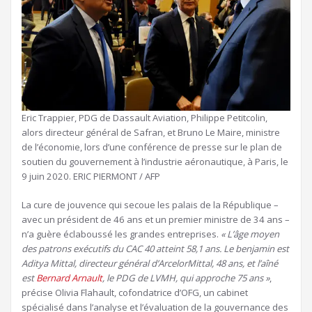
Eric Trappier, PDG de Dassault Aviation, Philippe Petitcolin,
alors directeur général de Safran, et Bruno Le Maire, ministre
de l’économie, lors d’une conférence de presse sur le plan de
soutien du gouvernement à l’industrie aéronautique, à Paris, le
9 juin 2020.
ERIC PIERMONT / AFP
La cure de jouvence qui secoue les palais de la République –
avec un président de 46 ans et un premier ministre de 34 ans –
n’a guère éclaboussé les grandes entreprises.
« L’âge moyen
des patrons exécutifs du CAC 40 atteint 58,1 ans. Le benjamin est
Aditya Mittal, directeur général d’ArcelorMittal, 48 ans, et l’aîné
est
Bernard Arnault
, le PDG de LVMH, qui approche 75 ans »
,
précise Olivia Flahault, cofondatrice d’OFG, un cabinet
spécialisé dans l’analyse et l’évaluation de la gouvernance des