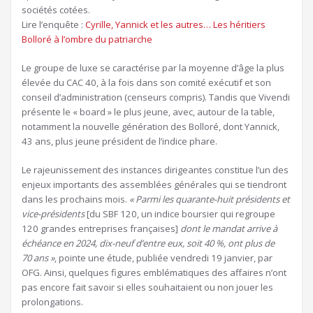
sociétés cotées.
Article
Lire l’enquête :
Cyrille, Yannick et les autres… Les héritiers
réservé
Bolloré à l’ombre du patriarche
à
Le groupe de luxe se caractérise par la moyenne d’âge la plus
nos
élevée du CAC 40, à la fois dans son comité exécutif et son
abonnés
conseil d’administration (censeurs compris). Tandis que Vivendi
présente le « board » le plus jeune, avec, autour de la table,
notamment la nouvelle génération des Bolloré, dont Yannick,
43 ans, plus jeune président de l’indice phare.
Le rajeunissement des instances dirigeantes constitue l’un des
enjeux importants des assemblées générales qui se tiendront
dans les prochains mois.
« Parmi les quarante-huit présidents et
vice-présidents
[du SBF 120, un indice boursier qui regroupe
120 grandes entreprises françaises]
dont le mandat arrive à
échéance en 2024, dix-neuf d’entre eux, soit 40 %, ont plus de
70 ans »
, pointe une étude, publiée vendredi 19 janvier, par
OFG. Ainsi, quelques figures emblématiques des affaires n’ont
pas encore fait savoir si elles souhaitaient ou non jouer les
prolongations.