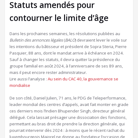
Statuts amendés pour
contourner le limite d’âge
Dans les prochaines semaines, les résolutions publiées au
Bulletin des annonces légales
(
BALO
) devraient lever le voile sur
les intentions du bâtisseur et président de Sopra Steria, Pierre
Pasquier, 88 ans, dont le mandat arrive à échéance en 2024.
Sauf à changer les statuts, il devra quitter la présidence du
groupe familial en août 2024, à l’anniversaire de ses 89 ans,
mais il peut encore rester administrateur.
Article
Lire aussi l’analyse :
Au sein du CAC 40, la gouvernance se
réservé
mondialise
à
De son côté, Daniel Julien, 71 ans, le PDG de Teleperformance,
nos
leader mondial des centres d’appels, avait fait monter en grade
abonnés
ces derniers mois l’Indien Bhupender Singh, directeur général
délégué. Cela laissait présager une dissociation des fonctions,
permettant au bras droit de prendre la direction générale, qui
pourrait intervenir dès 2024 : à moins que le récent rachat du
luxembourgeois Majorel ne donne au fondateur l’occasion de