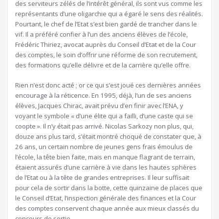
des serviteurs zélés de l’intérêt général, ils sont vus comme les
représentants d’une oligarchie qui a égaré le sens des réalités.
Pourtant, le chef de l’Etat s’est bien gardé de trancher dans le
vif. Il a préféré confier à l’un des anciens élèves de l’école,
Frédéric Thiriez, avocat auprès du Conseil d’Etat et de la Cour
des comptes, le soin d’offrir une réforme de son recrutement,
des formations qu’elle délivre et de la carrière qu’elle offre.
Rien n’est donc acté ; or ce qui s’est joué ces dernières années
encourage à la réticence. En 1995, déjà, l’un de ses anciens
élèves, Jacques Chirac, avait prévu d’en finir avec l’ENA, y
voyant le symbole « d’une élite qui a failli, d’une caste qui se
coopte ». Il n’y était pas arrivé. Nicolas Sarkozy non plus, qui,
douze ans plus tard, s’était montré choqué de constater que, à
26 ans, un certain nombre de jeunes gens frais émoulus de
l’école, la tête bien faite, mais en manque flagrant de terrain,
étaient assurés d’une carrière à vie dans les hautes sphères
de l’Etat ou à la tête de grandes entreprises. Il leur suffisait
pour cela de sortir dans la botte, cette quinzaine de places que
le Conseil d’Etat, l’inspection générale des finances et la Cour
des comptes conservent chaque année aux mieux classés du
concours de sortie.