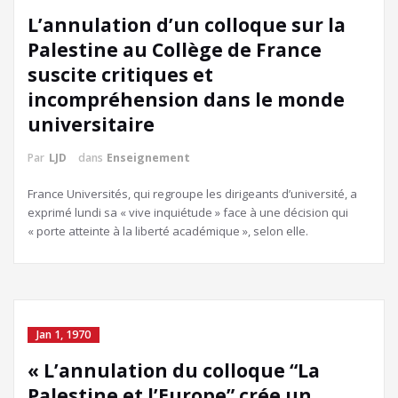
L’annulation d’un colloque sur la
Palestine au Collège de France
suscite critiques et
incompréhension dans le monde
universitaire
Par
LJD
dans
Enseignement
France Universités, qui regroupe les dirigeants d’université, a
exprimé lundi sa « vive inquiétude » face à une décision qui
« porte atteinte à la liberté académique », selon elle.
Jan 1, 1970
« L’annulation du colloque “La
Palestine et l’Europe” crée un