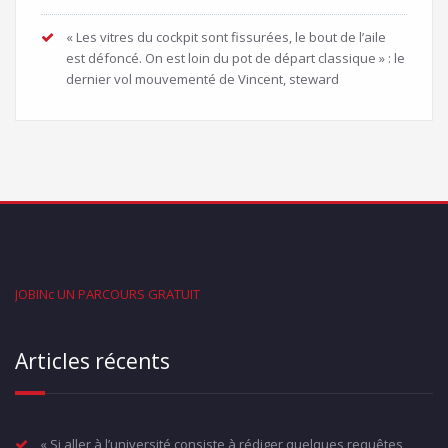
« Les vitres du cockpit sont fissurées, le bout de l’aile
est défoncé. On est loin du pot de départ classique » : le
dernier vol mouvementé de Vincent, steward
JOBINc UN PARCOURS GRATUIT
Articles récents
« Si aller à l’université consiste à rédiger quelques requêtes