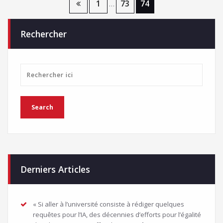
Navigation
1
73
74
…
des
Rechercher
articles
Derniers Articles
« Si aller à l’université consiste à rédiger quelques
requêtes pour l’IA, des décennies d’efforts pour l’égalité