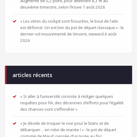
augmente de 0,2 point, pour atteindre 8,3 % au
deuxième trimestre, selon l’Insee
7 août 2026
« Les vitres du cockpit sont fissurées, le bout de l’aile
est défoncé. On est loin du pot de départ classique » : le
dernier vol mouvementé de Vincent, steward
6 août
2026
articles récents
« Si aller à l’université consiste à rédiger quelques
requêtes pour l’IA, des décennies d’efforts pour l’égalité
des chances vont s’effondrer »
« Je décide de troquer le noir pour le blanc et de
débarquer… en robe de mariée ! » : le pot de départ
costumé de Maud, passée d’un lycée au fisc