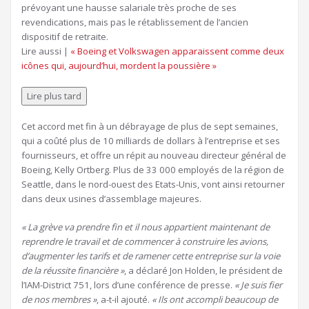
prévoyant une hausse salariale très proche de ses
revendications, mais pas le rétablissement de l’ancien
dispositif de retraite.
Article
Lire aussi |
« Boeing et Volkswagen apparaissent comme deux
réservé
icônes qui, aujourd’hui, mordent la poussière »
à
nos
Lire plus tard
abonnés
Cet accord met fin à un débrayage de plus de sept semaines,
qui a coûté plus de 10 milliards de dollars à l’entreprise et ses
fournisseurs, et offre un répit au nouveau directeur général de
Boeing, Kelly Ortberg. Plus de 33 000 employés de la région de
Seattle, dans le nord-ouest des Etats-Unis, vont ainsi retourner
dans deux usines d’assemblage majeures.
« La grève va prendre fin et il nous appartient maintenant de
reprendre le travail et de commencer à construire les avions,
d’augmenter les tarifs et de ramener cette entreprise sur la voie
de la réussite financière »
, a déclaré Jon Holden, le président de
l’IAM-District 751, lors d’une conférence de presse.
« Je suis fier
de nos membres »
, a-t-il ajouté.
« Ils ont accompli beaucoup de