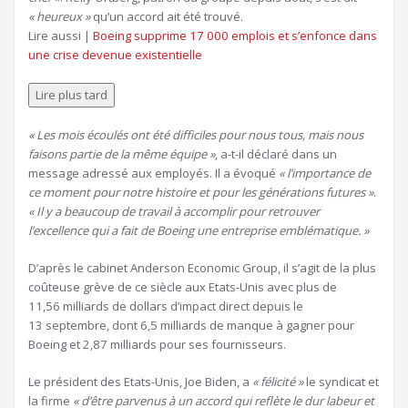
« heureux »
qu’un accord ait été trouvé.
Article
Lire aussi |
Boeing supprime 17 000 emplois et s’enfonce dans
réservé
une crise devenue existentielle
à
nos
Lire plus tard
abonnés
« Les mois écoulés ont été difficiles pour nous tous, mais nous
faisons partie de la même équipe »
, a-t-il déclaré dans un
message adressé aux employés. Il a évoqué
« l’importance de
ce moment pour notre histoire et pour les générations futures »
.
« Il y a beaucoup de travail à accomplir pour retrouver
l’excellence qui a fait de Boeing une entreprise emblématique. »
D’après le cabinet Anderson Economic Group, il s’agit de la plus
coûteuse grève de ce siècle aux Etats-Unis avec plus de
11,56 milliards de dollars d’impact direct depuis le
13 septembre, dont 6,5 milliards de manque à gagner pour
Boeing et 2,87 milliards pour ses fournisseurs.
Le président des Etats-Unis, Joe Biden, a
« félicité »
le syndicat et
la firme
« d’être parvenus à un accord qui reflète le dur labeur et