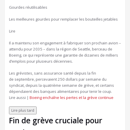
Gourdes réutilisables
Les meilleures gourdes pour remplacer les bouteilles jetables
Lire
Il a maintenu son engagement à fabriquer son prochain avion –
attendu pour 2035 – dans la région de Seattle, berceau de
Boeing, ce qui représente une garantie de dizaines de milliers
d’emplois pour plusieurs décennies.
Les grévistes, sans assurance santé depuis la fin
de septembre, percevaient 250 dollars par semaine du
syndicat, depuis la quatrième semaine de grève, et certains
dépendaient des banques alimentaires pour tenir le coup.
Article
Lire aussi |
Boeing enchaîne les pertes et la grève continue
réservé
à
Lire plus tard
nos
Fin de grève cruciale pour
abonnés