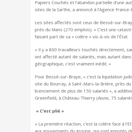
Papiers Couchés et l’abandon partielle d’une au
sites de la Sarthe, a annoncé à l’Agence France
Les sites affectés sont ceux de Bessé-sur-Bray
près du Mans (270 emplois). « C’est une catastr
faisant part de sa « colère » vis-à-vis de l’État.
« Il y a 800 travailleurs touchés directement, san
ont affecté autant de salariés, mais autant 
géographique, c’est vraiment inédit. »
Pour Bessé-sur-Braye, « c’est la liquidation judic
site du Bourray, à Saint-Mars-la-Brière, près du 
licenciement de plus de 150 salariés », a addit
Greenfield, à Château-Thierry (Aisne, 75 salariés
« C’est plié »
« La première réaction, c’est la colère face à l’E
aux gouvernants du groupe, qui sont imputés de c