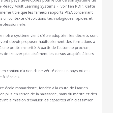
tiers des pays développés pour le but de son système de
re-Ready Adult Learning Systems », voir lien PDF). Cette
Au même titre que les fameux rapports PISA concernant
 dans un contexte d’évolutions technologiques rapides et
rofessionnelle.
e notre système vient d’être adoptée ; les décrets sont
s vont devoir proposer habituellement des formations à
 une petite minorité. A partir de l’automne prochain,
és de trouver plus aisément les cursus adaptés à leurs
r en continu n’a rien d’une vérité dans un pays où est
à l’école ».
tre école monarchiste, fondée à la chute de l’Ancien
on plus en raison de la naissance, mais du mérite et des
evint la mission d’évaluer les capacités afin d’assimiler