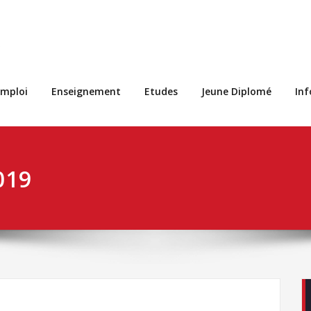
s
mploi
Enseignement
Etudes
Jeune Diplomé
In
019