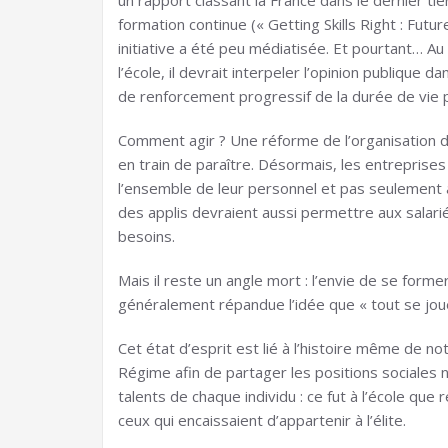
un rapport classant la France dans le dernier 
formation continue (« Getting Skills Right : Futu
initiative a été peu médiatisée. Et pourtant… 
l’école, il devrait interpeler l’opinion publique
de renforcement progressif de la durée de vie p
Comment agir ? Une réforme de l’organisation d
en train de paraître. Désormais, les entreprise
l’ensemble de leur personnel et pas seulement à
des applis devraient aussi permettre aux salari
besoins.
Mais il reste un angle mort : l’envie de se forme
généralement répandue l’idée que « tout se joue 
Cet état d’esprit est lié à l’histoire même de no
Régime afin de partager les positions sociales n
talents de chaque individu : ce fut à l’école que r
ceux qui encaissaient d’appartenir à l’élite.