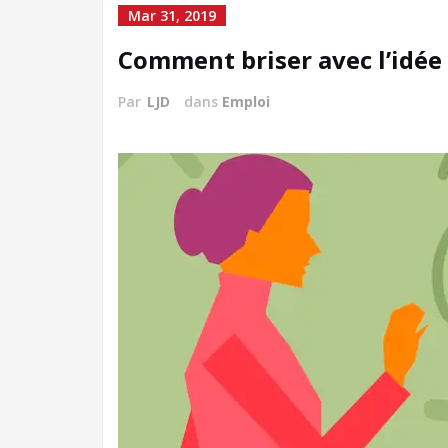
Mar 31, 2019
Comment briser avec l’idée q
Par
LJD
dans
Emploi