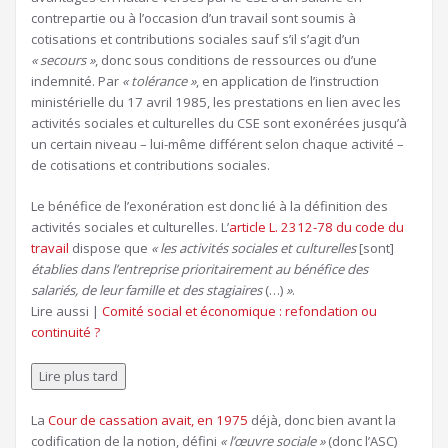
contrepartie ou à l’occasion d’un travail sont soumis à
cotisations et contributions sociales sauf s’il s’agit d’un
« secours »
, donc sous conditions de ressources ou d’une
indemnité. Par
« tolérance »
, en application de l’instruction
ministérielle du 17 avril 1985, les prestations en lien avec les
activités sociales et culturelles du CSE sont exonérées jusqu’à
un certain niveau – lui-même différent selon chaque activité –
de cotisations et contributions sociales.
Le bénéfice de l’exonération est donc lié à la définition des
activités sociales et culturelles. L’
article L. 2312-78 du code du
travail
dispose que
« les activités sociales et culturelles
[sont]
établies dans l’entreprise prioritairement au bénéfice des
salariés, de leur famille et des stagiaires
(…)
»
.
Article
Lire aussi |
Comité social et économique : refondation ou
réservé
continuité ?
à
nos
Lire plus tard
abonnés
La
Cour de cassation avait, en 1975
déjà, donc bien avant la
codification de la notion, défini
« l’œuvre sociale »
(donc l’ASC)