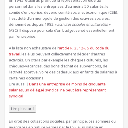
en 1945, établi au profit de la représentation élue du
personnel dans les entreprises d’au moins 50 salariés, le
comité d’entreprise, devenu comité social et économique (CSE).
Il est doté d’un monopole de gestion des œuvres sociales,
dénommées depuis 1982
« activités sociales et culturelles »
(ASC). Il dispose pour cela d’un budget versé essentiellement
par l’entreprise.
A la liste non exhaustive de l’
article R. 2312-35 du code du
travail
, les élus peuvent collectivement décider d’autres
activités. On citera par exemple les chèques culturels, les
chèques-vacances, des bons d’achat de subventions, de
l’activité sportive, voire des cadeaux aux enfants de salariés à
certaines occasions.
Article
Lire aussi |
Dans une entreprise de moins de cinquante
réservé
salariés, un délégué syndical ne peut être représentant
à
syndical
nos
abonnés
Lire plus tard
En droit des cotisations sociales, par principe, ces sommes ou
avantages en nature versés par le CSE à un salarié en