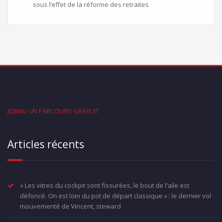
sous l’effet de la réforme des retraites
JOBINc UN PARCOURS GRATUIT
Articles récents
« Les vitres du cockpit sont fissurées, le bout de l’aile est
défoncé. On est loin du pot de départ classique » : le dernier vol
mouvementé de Vincent, steward