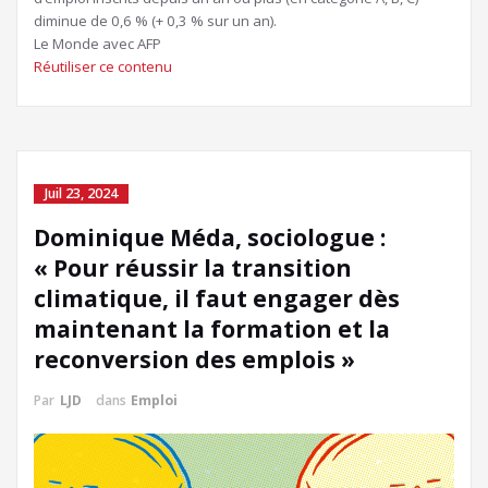
diminue de 0,6 % (+ 0,3 % sur un an).
Le Monde avec AFP
Réutiliser ce contenu
Juil 23, 2024
Dominique Méda, sociologue :
« Pour réussir la transition
climatique, il faut engager dès
maintenant la formation et la
reconversion des emplois »
Par
LJD
dans
Emploi