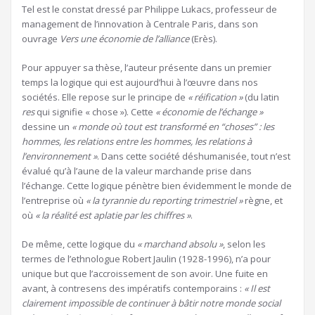
Tel est le constat dressé par Philippe Lukacs, professeur de
management de l’innovation à Centrale Paris, dans son
ouvrage
Vers une économie de l’alliance
(Erès).
Pour appuyer sa thèse, l’auteur présente dans un premier
temps la logique qui est aujourd’hui à l’œuvre dans nos
sociétés. Elle repose sur le principe de
« réification »
(du latin
res
qui signifie « chose »). Cette
« économie de l’échange »
dessine un
« monde où tout est transformé en “choses” : les
hommes, les relations entre les hommes, les relations à
l’environnement »
. Dans cette société déshumanisée, tout n’est
évalué qu’à l’aune de la valeur marchande prise dans
l’échange. Cette logique pénètre bien évidemment le monde de
l’entreprise où
« la tyrannie du reporting trimestriel »
règne, et
où
« la réalité est aplatie par les chiffres »
.
De même, cette logique du
« marchand absolu »
, selon les
termes de l’ethnologue Robert Jaulin (1928-1996), n’a pour
unique but que l’accroissement de son avoir. Une fuite en
avant, à contresens des impératifs contemporains :
« Il est
clairement impossible de continuer à bâtir notre monde social