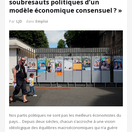
soubresauts politiques d’un
modèle économique consensuel ? »
Par
LJD
dans
Emploi
N
os partis politiques ne sont pas les meilleurs économistes du
pays… Depuis deux siècles, chacun s’accroche à une vision
idéologique des équilibres macroéconomiques qui n’a guère