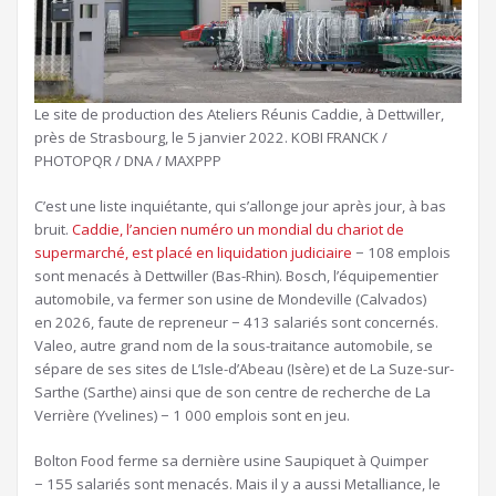
Le site de production des Ateliers Réunis Caddie, à Dettwiller,
près de Strasbourg, le 5 janvier 2022.
KOBI FRANCK /
PHOTOPQR / DNA / MAXPPP
C’est une liste inquiétante, qui s’allonge jour après jour, à bas
bruit.
Caddie, l’ancien numéro un mondial du chariot de
supermarché, est placé en liquidation judiciaire
− 108 emplois
sont menacés à Dettwiller (Bas-Rhin). Bosch, l’équipementier
automobile, va fermer son usine de Mondeville (Calvados)
en 2026, faute de repreneur − 413 salariés sont concernés.
Valeo, autre grand nom de la sous-traitance automobile, se
sépare de ses sites de L’Isle-d’Abeau (Isère) et de La Suze-sur-
Sarthe (Sarthe) ainsi que de son centre de recherche de La
Verrière (Yvelines) − 1 000 emplois sont en jeu.
Bolton Food ferme sa dernière usine Saupiquet à Quimper
− 155 salariés sont menacés. Mais il y a aussi Metalliance, le