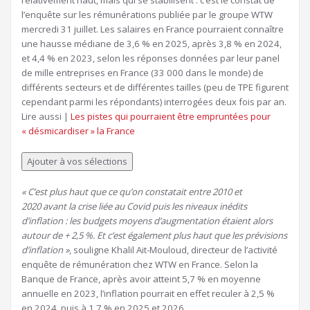
l’enquête sur les rémunérations publiée par le groupe WTW
mercredi 31 juillet. Les salaires en France pourraient connaître
une hausse médiane de 3,6 % en 2025, après 3,8 % en 2024,
et 4,4 % en 2023, selon les réponses données par leur panel
de mille entreprises en France (33 000 dans le monde) de
différents secteurs et de différentes tailles (peu de TPE figurent
cependant parmi les répondants) interrogées deux fois par an.
Article
Lire aussi |
Les pistes qui pourraient être empruntées pour
réservé
« désmicardiser » la France
à
nos
Ajouter à vos sélections
abonnés
« C’est plus haut que ce qu’on constatait entre 2010 et
2020 avant la crise liée au Covid puis les niveaux inédits
d’inflation : les budgets moyens d’augmentation étaient alors
autour de + 2,5 %. Et c’est également plus haut que les prévisions
d’inflation »
,
souligne Khalil Ait-Mouloud, directeur de l’activité
enquête de rémunération chez WTW en France. Selon la
Banque de France, après avoir atteint 5,7 % en moyenne
annuelle en 2023, l’inflation pourrait en effet reculer à 2,5 %
en 2024, puis à 1,7 % en 2025 et 2026.