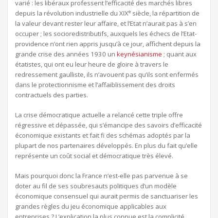
varié : les libéraux professent l’efficacité des marchés libres
e
depuis la révolution industrielle du XIX
siècle, la répartition de
la valeur devant rester leur affaire, et l’Etat n’aurait pas à s’en
occuper ; les socioredistributifs, auxquels les échecs de l’Etat-
providence n’ont rien appris jusqu’à ce jour, affichent depuis la
grande crise des années 1930 un
keynésianisme
; quant aux
étatistes, qui ont eu leur heure de gloire à travers le
redressement gaulliste, ils n’avouent pas qu’ils sont enfermés
dans le protectionnisme et l’affaiblissement des droits
contractuels des parties.
La crise démocratique actuelle a relancé cette triple offre
régressive et dépassée, qui s’émancipe des savoirs d’efficacité
économique existants et fait fi des schémas adoptés par la
plupart de nos partenaires développés. En plus du fait qu’elle
représente un coût social et démocratique très élevé.
Mais pourquoi donc la France n’est-elle pas parvenue à se
doter au fil de ses soubresauts politiques d’un modèle
économique consensuel qui aurait permis de sanctuariser les
grandes règles du jeu économique applicables aux
entreprises ? L’explication la plus connue est la complicité