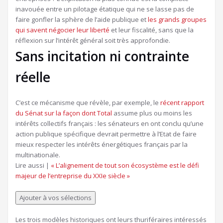
inavouée entre un pilotage étatique qui ne se lasse pas de
faire gonfler la sphère de l’aide publique et
les grands groupes
qui savent négocier leur liberté
et leur fiscalité, sans que la
réflexion sur l’intérêt général soit très approfondie.
Sans incitation ni contrainte
réelle
C’est ce mécanisme que révèle, par exemple, le
récent rapport
du Sénat sur la façon dont Total
assume plus ou moins les
intérêts collectifs français : les sénateurs en ont conclu qu’une
action publique spécifique devrait permettre à l’Etat de faire
mieux respecter les intérêts énergétiques français par la
multinationale.
Article
Lire aussi |
« L’alignement de tout son écosystème est le défi
réservé
majeur de l’entreprise du XXIe siècle »
à
nos
Ajouter à vos sélections
abonnés
Les trois modèles historiques ont leurs thuriféraires intéressés