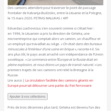
Des camions attendent pour traverser le point de passage
frontalier de Kalvarija-Budzisko, entre la Lituanie et la Pologne,
le 15 mars 2020.
PETRAS MALUKAS / AFP
Edvardas Liachovicius s’en souvient comme si c’était hier :
en 1996, le Lituanien a pris la direction de Girteka, une
microentreprise qui comptait alors un camion, un chauffeur et
un employé qui travaillait au siège.
« On était dans des bureaux
minuscules à l’intérieur d’une usine en brique »
,
raconte-t-il. Six
ans plus tôt, le pays avait arraché son indépendance de l’Union
soviétique.
« Le commerce entre l’Europe et la Russie était en
pleine explosion, et nous étions un pays de transit naturel. »
Les
premiers trajets de ses camions ont relié la Bretagne à la
Russie.
Article
Lire aussi |
La circulation facilitée des camions géants en
réservé
Europe pourrait détourner une partie du fret ferroviaire
à
nos
Ajouter à vos sélections
abonnés
Près de trois décennies plus tard, Girteka est devenu l’un des