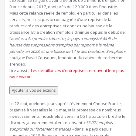
L’exécutif se targue d’avoir créé près de 2 millions d’emplois en
France depuis 2017, dont près de 120 000 dans l’industrie.
Mais cette relance réelle de l’emploi, en particulier dans les
services, ne s’est pas accompagnée d’une reprise de la
productivité des entreprises et donc d’une hausse de la
croissance. Et la création d’emplois diminue depuis le début de
l’année.
« Au premier trimestre, le pays a enregistré 44 % de
hausse des suppressions d’emplois par rapport à la même
période, en 2023, et une baisse de 17 % des créations d’emplois »
,
souligne David Cousquer, fondateur du cabinet de recherche
Trendeo.
Article
Lire aussi |
Les défaillances d’entreprises retrouvent leur plus
réservé
haut niveau
à
nos
Ajouter à vos sélections
abonnés
Le 22 mai, quelques jours après l’événement Choose France,
organisé à Versailles le 15 mai, et la promesse de nombreux
investissements industriels à venir, la CGT a battu en brèche le
discours gouvernemental en recensant
« 33 021 emplois
supprimés ou fortement menacés »
dans le pays depuis
septembre 2023. Evoquant une
« saignée »
, la centrale