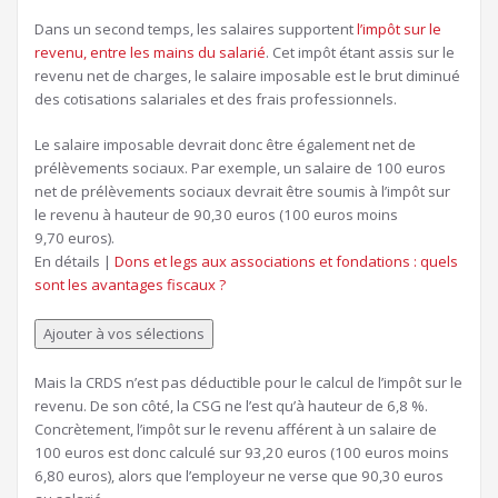
Dans un second temps, les salaires supportent
l’impôt sur le
revenu, entre les mains du salarié
. Cet impôt étant assis sur le
revenu net de charges, le salaire imposable est le brut diminué
des cotisations salariales et des frais professionnels.
Le salaire imposable devrait donc être également net de
prélèvements sociaux. Par exemple, un salaire de 100 euros
net de prélèvements sociaux devrait être soumis à l’impôt sur
le revenu à hauteur de 90,30 euros (100 euros moins
9,70 euros).
Article
En détails |
Dons et legs aux associations et fondations : quels
réservé
sont les avantages fiscaux ?
à
nos
Ajouter à vos sélections
abonnés
Mais la CRDS n’est pas déductible pour le calcul de l’impôt sur le
revenu. De son côté, la CSG ne l’est qu’à hauteur de 6,8 %.
Concrètement, l’impôt sur le revenu afférent à un salaire de
100 euros est donc calculé sur 93,20 euros (100 euros moins
6,80 euros), alors que l’employeur ne verse que 90,30 euros