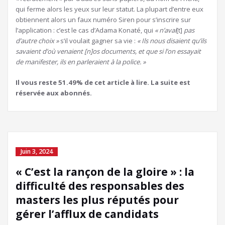
qui ferme alors les yeux sur leur statut. La plupart d’entre eux
obtiennent alors un faux numéro Siren pour s’inscrire sur
l’application : c’est le cas d’Adama Konaté, qui
« n’avai
[t]
pas
d’autre choix »
s’il voulait gagner sa vie :
« Ils nous disaient qu’ils
savaient d’où venaient [n]os documents, et que si l’on essayait
de manifester, ils en parleraient à la police. »
Il vous reste 51.49% de cet article à lire. La suite est
réservée aux abonnés.
Juin 3, 2024
« C’est la rançon de la gloire » : la
difficulté des responsables des
masters les plus réputés pour
gérer l’afflux de candidats