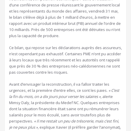
d’une conférence de presse réunissant le gouvernement local
et les représentants du monde des affaires, vendredi 31 mai,
le bilan s’élève déjà à plus de 1 milliard d’euros, à mettre en
rapport avec un produit intérieur brut (PIB) annuel de l’ordre de
10 milliards. Près de 500 entreprises ont été détruites ou n’ont
plus la capacité de produire.
Ce bilan, qui repose sur les déclarations auprès des assureurs,
n’est cependant pas exhaustif. Certaines PME n’ont pu accéder
à leurs locaux que très récemment et les autorités ont rappelé
que près de 30 % des entreprises néo-calédoniennes ne sont
pas couvertes contre les risques.
Avant d’envisager la reconstruction, il va falloir traiter les
urgences, et la première d’entre elles, ce sont les paies.
« C’est
la fin du mois, on a dix jours pour verser les salaires »
, alerte
Mimsy Daly, la présidente du Medef NC. Quelques entreprises
dont la situation financière était saine ont pu rémunérer leurs
salariés pour le mois écoulé, sans avoir toutefois plus de
perspectives.
« Il me restait un peu de trésorerie, mais c’est fini,
je ne peux plus »
, explique Xavier (il préfère garder l’anonymat),