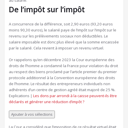
au salarié.
De l’impôt sur l’impôt
A concurrence de la différence, soit 2,90 euros (93,20 euros
moins 90,30 euros), le salarié paye de l’impôt sur l’impôt sur le
revenu sur les prélèvements sociaux non déductibles. Le
salaire imposable est donc plus élevé que la somme encaissée
par le salarié. Cela revient à imposer un revenu virtuel.
Or rappelons qu’en décembre 2023 la Cour européenne des
droits de l’homme a condamné la France pour violation du droit
au respect des biens proclamé par l’article premier du premier
protocole additionnel à la Convention européenne des droits
de l’homme. Le résultat des entrepreneurs individuels non
adhérents d’un centre de gestion agréé était majoré de 25 %.
Article
Explications |
Les dons par arrondi à la caisse peuvent-ils être
réservé
déclarés et générer une réduction d’impôt ?
à
nos
Ajouter à vos sélections
abonnés
La Cour a considéré que l’imposition de ce résultat virtuel était