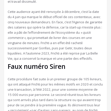
et travail dissimulé.
Cette audience ayant été renvoyée à décembre, c’est la date
du 4 juin qui marque le début officiel de ces contentieux, avec
cinq nouveaux demandeurs. En face, c’est l’Agence de garantie
des salaires qui opère la défense, car la start-up n’existe plus :
elle a pâti de l’effondrement de l’écosystème du
« quick
commerce »
, qui promettait de livrer des courses en une
vingtaine de minutes. Frichti a en effet été racheté
successivement par Gorillas, puis par Getir, toutes deux
liquidées. A l’automne 2023, Frichti a été reprise par La Belle
Vie, qui a conservé la marque et une partie des effectifs.
Faux numéro Siren
Cette procédure fait suite à un premier groupe de 105 livreurs,
qui ont attaqué Frichti pour les mêmes motifs en 2020 et conclu
une transaction, à l’été 2022, pour une somme moyenne de
15 000 euros par personne. Le second réunit tous les livreurs
qui sont arrivés plus tard dans la structure ou qui avaient trop
peur de se joindre à la première vague. Ils décrivent tous leur
« recrutement »
par d’autres sans-papiers, au nom de Frichti,