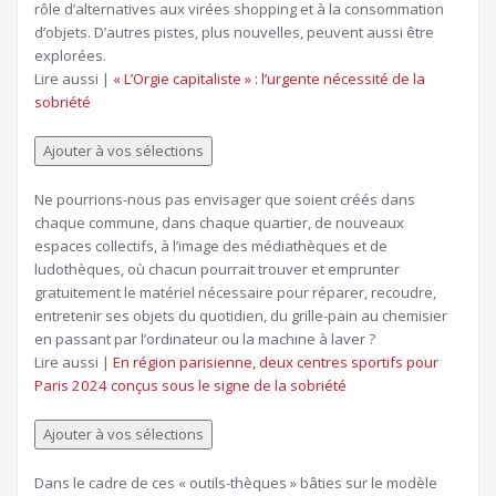
rôle d’alternatives aux virées shopping et à la consommation
d’objets. D’autres pistes, plus nouvelles, peuvent aussi être
explorées.
Article
Lire aussi |
« L’Orgie capitaliste » : l’urgente nécessité de la
réservé
sobriété
à
nos
Ajouter à vos sélections
abonnés
Ne pourrions-nous pas envisager que soient créés dans
chaque commune, dans chaque quartier, de nouveaux
espaces collectifs, à l’image des médiathèques et de
ludothèques, où chacun pourrait trouver et emprunter
gratuitement le matériel nécessaire pour réparer, recoudre,
entretenir ses objets du quotidien, du grille-pain au chemisier
en passant par l’ordinateur ou la machine à laver ?
Article
Lire aussi |
En région parisienne, deux centres sportifs pour
réservé
Paris 2024 conçus sous le signe de la sobriété
à
nos
Ajouter à vos sélections
abonnés
Dans le cadre de ces « outils-thèques » bâties sur le modèle