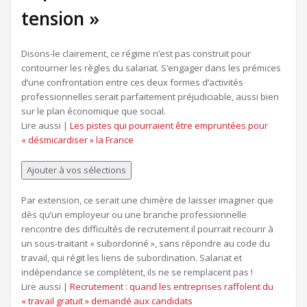
tension »
Disons-le clairement, ce régime n’est pas construit pour
contourner les règles du salariat. S’engager dans les prémices
d’une confrontation entre ces deux formes d’activités
professionnelles serait parfaitement préjudiciable, aussi bien
sur le plan économique que social.
Article
Lire aussi |
Les pistes qui pourraient être empruntées pour
réservé
« désmicardiser » la France
à
nos
Ajouter à vos sélections
abonnés
Par extension, ce serait une chimère de laisser imaginer que
dès qu’un employeur ou une branche professionnelle
rencontre des difficultés de recrutement il pourrait recourir à
un sous-traitant « subordonné », sans répondre au code du
travail, qui régit les liens de subordination. Salariat et
indépendance se complètent, ils ne se remplacent pas !
Article
Lire aussi |
Recrutement : quand les entreprises raffolent du
réservé
« travail gratuit » demandé aux candidats