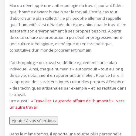
Marx a développé une anthropologie du travail, portant l’idée
que l’homme devient humain par le travail. C’est le cas tout
d’abord sur le plan collectif : le philosophe allemand rappelle
que l’humanité s’est détachée du règne animal par le travail, en
adaptant son environnement à ses propres besoins. A partir
de cette culture de production a pu s’édifier progressivement
une culture idéologique, esthétique ou encore politique,
constitutive d’un monde proprement humain.
L’anthropologie du travail se décline également sur le plan
individuel. Ainsi, chaque humain s’« autoproduit » tout au long
de sa vie, notamment en apprenant un métier. Pour ce faire, il
s’approprie des caractéristiques culturelles propres à l’espèce
– des techniques artisanales par exemple – et les restitue dans
le travail.
Article
Lire aussi |
« Travailler. La grande affaire de l’humanité » : vers
réservé
un autre travail
à
nos
Ajouter à vos sélections
abonnés
Dans le même temps, il apporte une touche plus personnelle