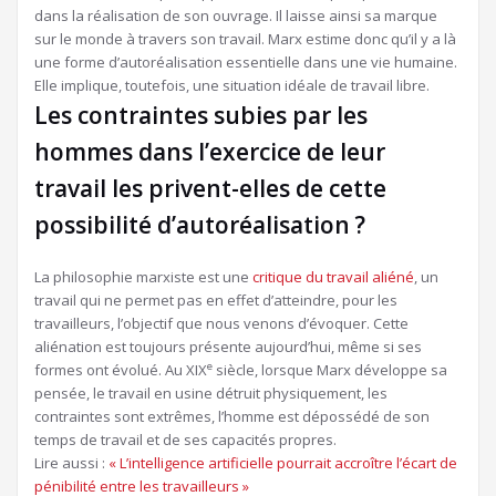
dans la réalisation de son ouvrage. Il laisse ainsi sa marque
sur le monde à travers son travail. Marx estime donc qu’il y a là
une forme d’autoréalisation essentielle dans une vie humaine.
Elle implique, toutefois, une situation idéale de travail libre.
Les contraintes subies par les
hommes dans l’exercice de leur
travail les privent-elles de cette
possibilité d’autoréalisation ?
La philosophie marxiste est une
critique du travail aliéné
, un
travail qui ne permet pas en effet d’atteindre, pour les
travailleurs, l’objectif que nous venons d’évoquer. Cette
aliénation est toujours présente aujourd’hui, même si ses
e
formes ont évolué. Au XIX
siècle, lorsque Marx développe sa
pensée, le travail en usine détruit physiquement, les
contraintes sont extrêmes, l’homme est dépossédé de son
temps de travail et de ses capacités propres.
Article
Lire aussi :
« L’intelligence artificielle pourrait accroître l’écart de
réservé
pénibilité entre les travailleurs »