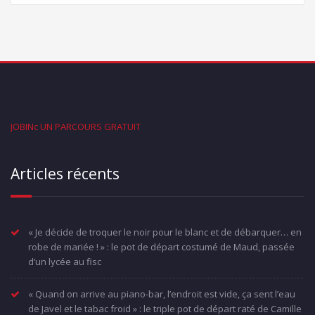
JOBINc UN PARCOURS GRATUIT
Articles récents
« Je décide de troquer le noir pour le blanc et de débarquer… en
robe de mariée ! » : le pot de départ costumé de Maud, passée
d’un lycée au fisc
« Quand on arrive au piano-bar, l’endroit est vide, ça sent l’eau
de Javel et le tabac froid » : le triple pot de départ raté de Camille