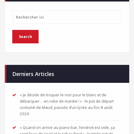
Derniers Articles
« Je décide de troquer le noir pour le blanc et de
débarquer… en robe de mariée ! » : le pot de départ
costumé de Maud, passée d’un lycée au fisc
8 août
2026
« Quand on arrive au piano-bar, l’endroit est vide, ça
sent l’eau de Javel et le tabac froid » : le triple pot de