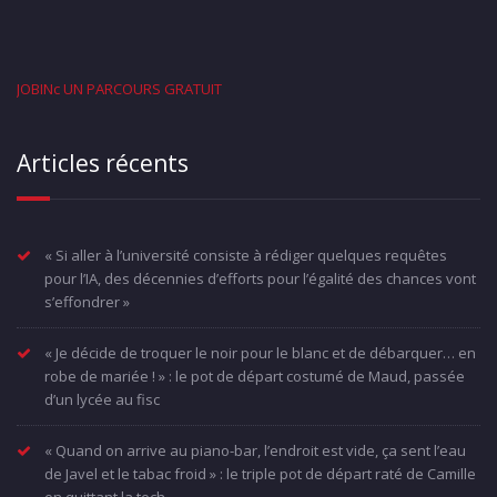
JOBINc UN PARCOURS GRATUIT
Articles récents
« Si aller à l’université consiste à rédiger quelques requêtes
pour l’IA, des décennies d’efforts pour l’égalité des chances vont
s’effondrer »
« Je décide de troquer le noir pour le blanc et de débarquer… en
robe de mariée ! » : le pot de départ costumé de Maud, passée
d’un lycée au fisc
« Quand on arrive au piano-bar, l’endroit est vide, ça sent l’eau
de Javel et le tabac froid » : le triple pot de départ raté de Camille
en quittant la tech