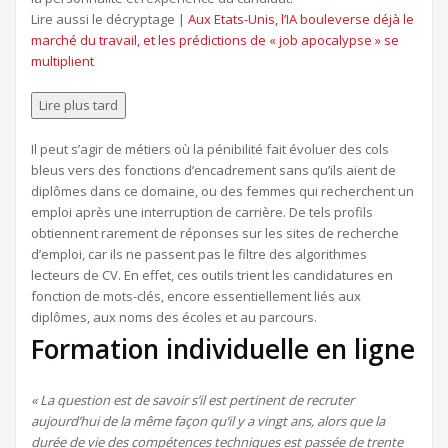
Article
Lire aussi le décryptage |
Aux Etats-Unis, l’IA bouleverse déjà le
réservé
marché du travail, et les prédictions de « job apocalypse » se
à
multiplient
nos
abonnés
Lire plus tard
Il peut s’agir de métiers où la pénibilité fait évoluer des cols
bleus vers des fonctions d’encadrement sans qu’ils aient de
diplômes dans ce domaine, ou des femmes qui recherchent un
emploi après une interruption de carrière. De tels profils
obtiennent rarement de réponses sur les sites de recherche
d’emploi, car ils ne passent pas le filtre des algorithmes
lecteurs de CV. En effet, ces outils trient les candidatures en
fonction de mots-clés, encore essentiellement liés aux
diplômes, aux noms des écoles et au parcours.
Formation individuelle en ligne
« La question est de savoir s’il est pertinent de recruter
aujourd’hui de la même façon qu’il y a vingt ans, alors que la
durée de vie des compétences techniques est passée de trente