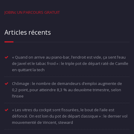
JOBINc UN PARCOURS GRATUIT
Articles récents
« Quand on arrive au piano-bar, l’endroit est vide, ça sent l’eau
de Javel et le tabac froid » : le triple pot de départ raté de Camille
en quittant la tech
Chômage : le nombre de demandeurs d’emploi augmente de
0,2 point, pour atteindre 8,3 % au deuxième trimestre, selon
l’Insee
« Les vitres du cockpit sont fissurées, le bout de l’aile est
défoncé. On est loin du pot de départ classique » : le dernier vol
mouvementé de Vincent, steward