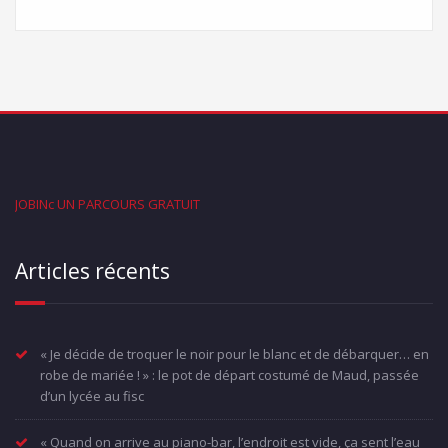
JOBINc UN PARCOURS GRATUIT
Articles récents
« Je décide de troquer le noir pour le blanc et de débarquer… en
robe de mariée ! » : le pot de départ costumé de Maud, passée
d’un lycée au fisc
« Quand on arrive au piano-bar, l’endroit est vide, ça sent l’eau