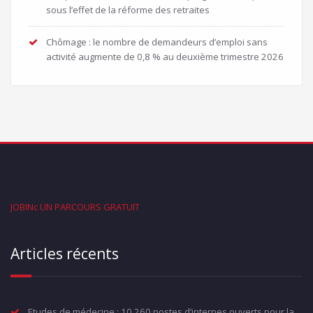
sous l’effet de la réforme des retraites
Chômage : le nombre de demandeurs d’emploi sans
activité augmente de 0,8 % au deuxième trimestre 2026
JOBINc UN PARCOURS GRATUIT
Articles récents
Etudes de médecine : 10 260 postes d’internes ouverts pour la