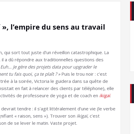
ï », l’empire du sens au travail
, qui sort tout juste d’un réveillon catastrophique. La
, il a dû répondre aux traditionnelles questions des
–
Euh… Je gère des projets data pour upgrader le
t tu fais quoi, ça te plaît ? »
Puis le trou noir : c’est
rée à la soirée, Victoria le guidera dans sa quête de
sistait en fait à relancer des clients par téléphone), elle
 activités de professeure de yoga et de coach en
ikigaï
.
devrait tendre : il s’agit littéralement d’une vie (le verbe
gnifiant « raison, sens »). Trouver son
ikigaï
, c’est
on de se lever le matin. Vaste projet.