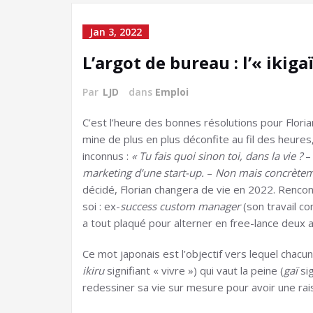
Jan 3, 2022
L’argot de bureau : l’« ikiga
Par
LJD
dans
Emploi
C
’est l’heure des bonnes résolutions pour Florian
mine de plus en plus déconfite au fil des heures
inconnus :
« Tu fais quoi sinon toi, dans la vie ?
marketing d’une start-up.
–
Non mais concrètemen
décidé, Florian changera de vie en 2022. Rencont
soi : ex-
success custom manager
(son travail con
a tout plaqué pour alterner en free-lance deux
Ce mot japonais est l’objectif vers lequel chacun 
ikiru
signifiant « vivre ») qui vaut la peine (
gaï
si
redessiner sa vie sur mesure pour avoir une rais