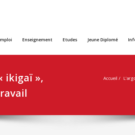
s
mploi
Enseignement
Etudes
Jeune Diplomé
In
 ikigaï »,
Accueil
L’argo
ravail