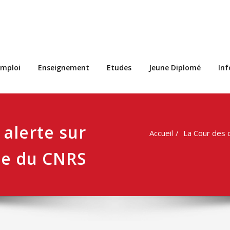
s
mploi
Enseignement
Etudes
Jeune Diplomé
In
alerte sur
Accueil
La Cour des c
sse du CNRS