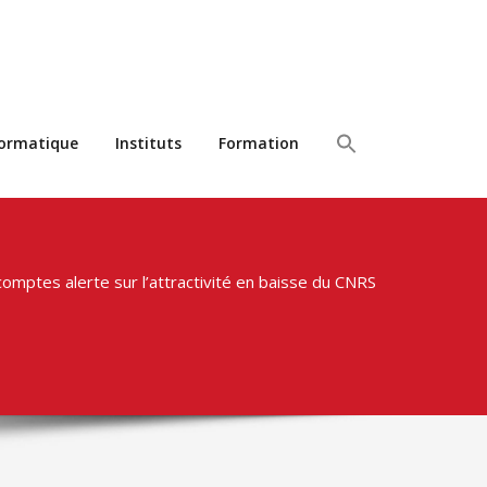
formatique
Instituts
Formation
omptes alerte sur l’attractivité en baisse du CNRS