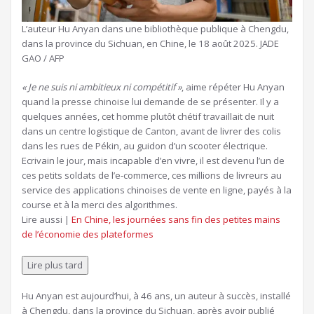
L’auteur Hu Anyan dans une bibliothèque publique à Chengdu,
dans la province du Sichuan, en Chine, le 18 août 2025.
JADE
GAO / AFP
« Je ne suis ni ambitieux ni compétitif »
, aime répéter Hu Anyan
quand la presse chinoise lui demande de se présenter. Il y a
quelques années, cet homme plutôt chétif travaillait de nuit
dans un centre logistique de Canton, avant de livrer des colis
dans les rues de Pékin, au guidon d’un scooter électrique.
Ecrivain le jour, mais incapable d’en vivre, il est devenu l’un de
ces petits soldats de l’e-commerce, ces millions de livreurs au
service des applications chinoises de vente en ligne, payés à la
course et à la merci des algorithmes.
Article
Lire aussi |
En Chine, les journées sans fin des petites mains
réservé
de l’économie des plateformes
à
nos
Lire plus tard
abonnés
Hu Anyan est aujourd’hui, à 46 ans, un auteur à succès, installé
à Chengdu, dans la province du Sichuan, après avoir publié