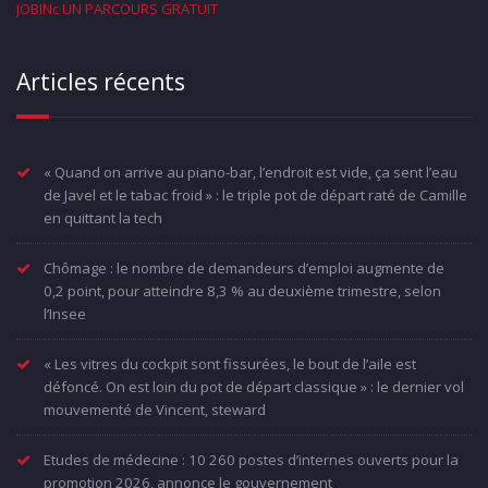
JOBINc UN PARCOURS GRATUIT
Articles récents
« Quand on arrive au piano-bar, l’endroit est vide, ça sent l’eau
de Javel et le tabac froid » : le triple pot de départ raté de Camille
en quittant la tech
Chômage : le nombre de demandeurs d’emploi augmente de
0,2 point, pour atteindre 8,3 % au deuxième trimestre, selon
l’Insee
« Les vitres du cockpit sont fissurées, le bout de l’aile est
défoncé. On est loin du pot de départ classique » : le dernier vol
mouvementé de Vincent, steward
Etudes de médecine : 10 260 postes d’internes ouverts pour la
promotion 2026, annonce le gouvernement