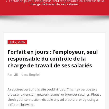
Forfait en jours : l’employeur, seul responsable du contrôle de la
charge de travail de ses salariés
Juil 7, 2026
Forfait en jours : l’employeur, seul
responsable du contrôle de la
charge de travail de ses salariés
Par
LJD
dans
Emploi
A required part of this site couldn’t load. This may be due to a
browser extension, network issues, or browser settings. Please
check your connection, disable any ad blockers, or try using a
different browser.