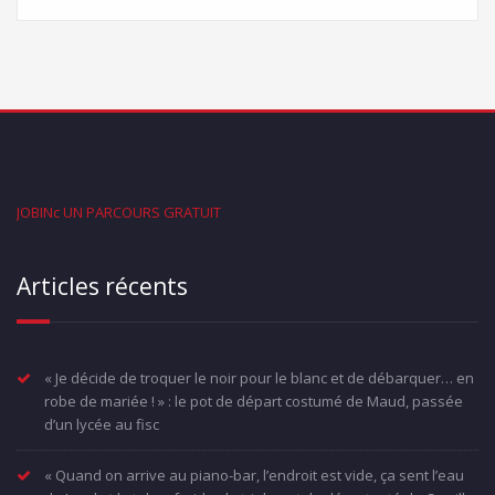
JOBINc UN PARCOURS GRATUIT
Articles récents
« Je décide de troquer le noir pour le blanc et de débarquer… en
robe de mariée ! » : le pot de départ costumé de Maud, passée
d’un lycée au fisc
« Quand on arrive au piano-bar, l’endroit est vide, ça sent l’eau