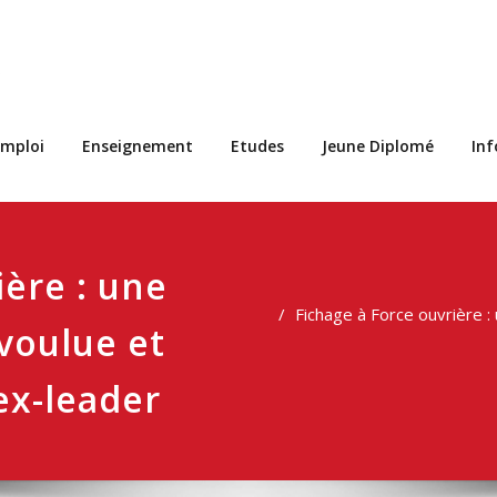
s
mploi
Enseignement
Etudes
Jeune Diplomé
In
ière : une
Fichage à Force ouvrière :
voulue et
ex-leader