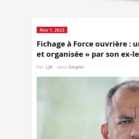
Nov 1, 2023
Fichage à Force ouvrière : 
et organisée » par son ex-l
Par
LJD
dans
Emploi