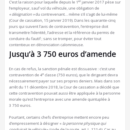
er
à
C’est la raison pour laquelle depuis le 1
janvier 2017 pèse sur
nos
l’employeur, sauf vol du véhicule, une obligation de
abonnés
« désignation »
du contrevenant… même s’il s’agit de lui-même
(Cour de cassation, 15 janvier 2019). Dans les quarante-cinq
jours qui suivent l’avis de contravention, l’entreprise doit
transmettre l’identité, l’adresse et la référence du permis de
conduire du fautif ; sans se tromper, pour éviter tout
contentieux en dénonciation calomnieuse.
Jusqu’à 3 750 euros d’amende
En cas de refus, la sanction pénale est dissuasive : c’est une
e
contravention de 4
classe (750 euros), que le dirigeant devra
nécessairement payer sur ses propres deniers. Mais dans son
arrêt du 11 décembre 2018, la Cour de cassation a décidé que
cette contravention pouvait aussi être appliquée à la personne
morale qu’est l’entreprise avec une amende quintuplée à
3 750 euros.
Pourtant, certains chefs d’entreprise mettent encore peu
d’empressement à désigner «
la personne physique qui
conduisait le véhicule
» (code de la route, art. L. 121-6). Car au