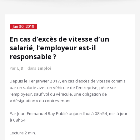
Jan 30, 2019
En cas d’excès de vitesse d’un
salarié, l’employeur est-il
responsable ?
Par
LJD
dans
Emploi
Depuis le 1er janvier 2017, en cas d’excès de vitesse commis
par un salarié avec un véhicule de l’entreprise, pèse sur
l’employeur, sauf vol du véhicule, une obligation de
« désignation » du contrevenant.
Par Jean-Emmanuel Ray
Publié aujourd’hui à 08h54, mis à jour
à 08h54
Temps
Lecture 2 min.
de