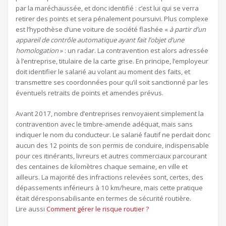
par la maréchaussée, et donc identifié : c’est lui qui se verra
retirer des points et sera pénalement poursuivi. Plus complexe
est l’hypothèse d’une voiture de société flashée «
à partir d’un
appareil de contrôle automatique ayant fait l’objet d’une
homologation
» : un radar. La contravention est alors adressée
à l’entreprise, titulaire de la carte grise. En principe, l’employeur
doit identifier le salarié au volant au moment des faits, et
transmettre ses coordonnées pour qu’il soit sanctionné par les
éventuels retraits de points et amendes prévus.
Avant 2017, nombre d’entreprises renvoyaient simplement la
contravention avec le timbre-amende adéquat, mais sans
indiquer le nom du conducteur. Le salarié fautif ne perdait donc
aucun des 12 points de son permis de conduire, indispensable
pour ces itinérants, livreurs et autres commerciaux parcourant
des centaines de kilomètres chaque semaine, en ville et
ailleurs. La majorité des infractions relevées sont, certes, des
dépassements inférieurs à 10 km/heure, mais cette pratique
était déresponsabilisante en termes de sécurité routière.
Article
Lire aussi
Comment gérer le risque routier ?
réservé