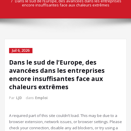
Dans le sud de l’Europe, des avancées dans les entreprises
encore insuffisantes face aux chaleurs extrêmes
Juil 6, 2026
Dans le sud de l’Europe, des
avancées dans les entreprises
encore insuffisantes face aux
chaleurs extrêmes
Par
LJD
dans
Emploi
A required part of this site couldn’t load. This may be due to a
browser extension, network issues, or browser settings. Please
check your connection, disable any ad blockers, or try using a