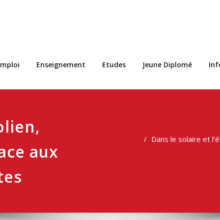
s
mploi
Enseignement
Etudes
Jeune Diplomé
In
olien,
Dans le solaire et l
ace aux
tes