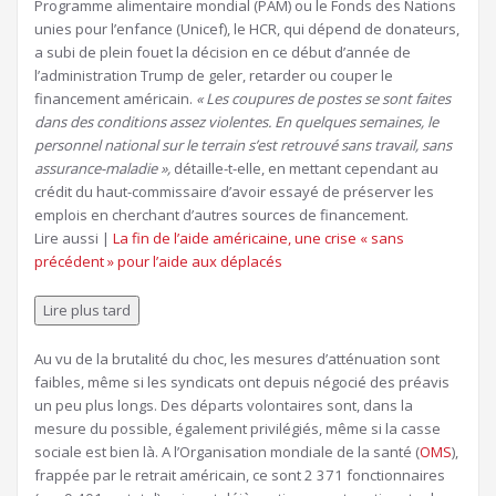
Programme alimentaire mondial (PAM) ou le Fonds des Nations
unies pour l’enfance (Unicef), le HCR, qui dépend de donateurs,
a subi de plein fouet la décision en ce début d’année de
l’administration Trump de geler, retarder ou couper le
financement américain.
« Les coupures de postes se sont faites
dans des conditions assez violentes.
En quelques semaines, le
personnel national sur le terrain s’est retrouvé sans travail, sans
assurance-maladie »,
détaille-t-elle, en mettant cependant au
crédit du haut-commissaire d’avoir essayé de préserver les
emplois en cherchant d’autres sources de financement.
Article
Lire aussi |
La fin de l’aide américaine, une crise « sans
réservé
précédent » pour l’aide aux déplacés
à
nos
Lire plus tard
abonnés
Au vu de la brutalité du choc, les mesures d’atténuation sont
faibles, même si les syndicats ont depuis négocié des préavis
un peu plus longs. Des départs volontaires sont, dans la
mesure du possible, également privilégiés, même si la casse
sociale est bien là. A l’Organisation mondiale de la santé (
OMS
),
frappée par le retrait américain, ce sont 2 371 fonctionnaires