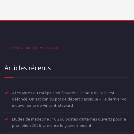
JOBINc UN PARCOURS GRATUIT
Articles récents
« Les vitres du cockpit sont fissurées, le bout de l’aile est
défoncé. On est loin du pot de départ classique » : le dernier vol
mouvementé de Vincent, steward
Etudes de médecine : 10 260 postes d’internes ouverts pour la
promotion 2026, annonce le gouvernement