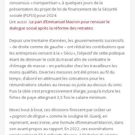
consensus
« transpartisan »
, à quelques jours de la
présentation du projet de loi de financement de la Sécurité
sociale (PLFSS) pour 2024.
Article
Lire aussi :
Le pari d’Emmanuel Macron pour renouer le
réservé
dialogue social après la réforme des retraites
à
Depuis une trentaine d’années, les gouvernements successifs
nos
– de droite comme de gauche – ont réduit les contributions que
abonnés
les entreprises versent à la « Sécu », l’objectif de cette politique
étant de diminuer le coût du travail afin de combattre le
chômage de masse – en particulier chez les travailleurs les
moins qualifiés. Diverses mesures ont été prises au fil du
temps, d’abord en atténuant les cotisations pour les
rémunérations situées au niveau ou juste au-dessus du smic.
Puis la cible s’est progressivement élargie, jusqu’à inclure les
fiches de paye atteignant 3,5 fois le salaire minimum.
Mises bout à bout, ces décisions finissent par coûter un
« pognon de dingue »
, comme le souligne M. Guedj, en
reprenant, avec ironie, une formule d’Emmanuel Macron, dans
son avant-propos au rapport. En 2022, ces exonérations
représentaient 73,6 milliards d’euros, à l’échelon du régime