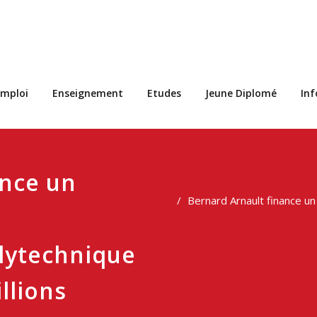
s
mploi
Enseignement
Etudes
Jeune Diplomé
In
ance un
Bernard Arnault finance u
lytechnique
llions