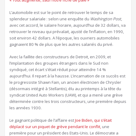
à
L’automobile est sur le point de retrouver le temps de sa
nos
splendeur salariale : selon une enquête du
abonnés
Washington Post
,
avec cet accord, le salaire horaire, aujourd’hui de 32 dollars, va
retrouver le niveau qui prévalait, ajusté de l’inflation, en 1990,
soit environ 42 dollars. A l’époque, les ouvriers automobiles
gagnaient 80 % de plus que les autres salariés du privé.
Avec la faillite des constructeurs de Detroit, en 2009, et
l’implantation des groupes étrangers dans le Sud non
syndiqué, cet écart s’était réduit pour atteindre 14 %
aujourd’hui. Il repart à la hausse. L’incarnation de ce succès est
le progressiste Shawn Fain, un ancien électricien de Chrysler
(désormais intégré à Stellantis), élu au printemps à la tête du
syndicat United Auto Workers (UAW), et qui a mené une grève
déterminée contre les trois constructeurs, une première depuis
les années 1930.
Le gagnant politique de l’affaire est
Joe Biden, qui s’était
déplacé sur un piquet de grève pendant le conflit,
une
première pour un président des Etats-Unis. Le démocrate a