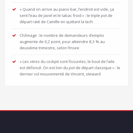
« Quand on arrive au piano-bar, l’endroit est vide, ça
sent l’eau de Javel et le tabac froid » : le triple pot de
départ raté de Camille en quittant la tech
Chômage : le nombre de demandeurs d’emploi
augmente de 0,2 point, pour atteindre 8,3 % au
deuxième trimestre, selon l’Insee
« Les vitres du cockpit sont fissurées, le bout de l’aile
est défoncé. On est loin du pot de départ classique » : le
dernier vol mouvementé de Vincent, steward