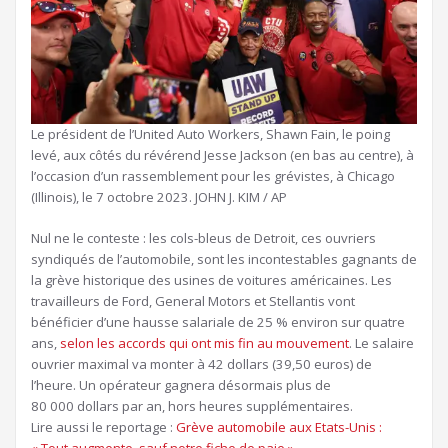
Le président de l’United Auto Workers, Shawn Fain, le poing
levé, aux côtés du révérend Jesse Jackson (en bas au centre), à
l’occasion d’un rassemblement pour les grévistes, à Chicago
(Illinois), le 7 octobre 2023.
JOHN J. KIM / AP
N
ul ne le conteste : les cols-bleus de Detroit, ces ouvriers
syndiqués de l’automobile, sont les incontestables gagnants de
la grève historique des usines de voitures américaines. Les
travailleurs de Ford, General Motors et Stellantis vont
bénéficier d’une hausse salariale de 25 % environ sur quatre
ans,
selon les accords qui ont mis fin au mouvement
. Le salaire
ouvrier maximal va monter à 42 dollars (39,50 euros) de
l’heure. Un opérateur gagnera désormais plus de
80 000 dollars par an, hors heures supplémentaires.
Article
Lire aussi le reportage :
Grève automobile aux Etats-Unis :
réservé
« Tout augmente, sauf notre fiche de paie »