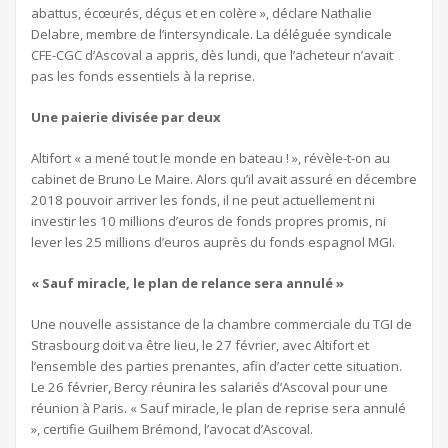
abattus, écœurés, déçus et en colère », déclare Nathalie
Delabre, membre de l’intersyndicale. La déléguée syndicale
CFE-CGC d’Ascoval a appris, dès lundi, que l’acheteur n’avait
pas les fonds essentiels à la reprise.
Une paierie divisée par deux
Altifort « a mené tout le monde en bateau ! », révèle-t-on au
cabinet de Bruno Le Maire. Alors qu’il avait assuré en décembre
2018 pouvoir arriver les fonds, il ne peut actuellement ni
investir les 10 millions d’euros de fonds propres promis, ni
lever les 25 millions d’euros auprès du fonds espagnol MGI.
« Sauf miracle, le plan de relance sera annulé »
Une nouvelle assistance de la chambre commerciale du TGI de
Strasbourg doit va être lieu, le 27 février, avec Altifort et
l’ensemble des parties prenantes, afin d’acter cette situation.
Le 26 février, Bercy réunira les salariés d’Ascoval pour une
réunion à Paris. « Sauf miracle, le plan de reprise sera annulé
», certifie Guilhem Brémond, l’avocat d’Ascoval.