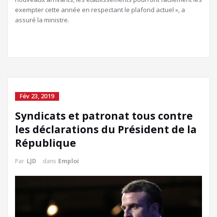
exempter cette année en respectant le plafond actuel », a
assuré la ministre.
Fév 23, 2019
Syndicats et patronat tous contre
les déclarations du Président de la
République
Par
LJD
dans
Emploi