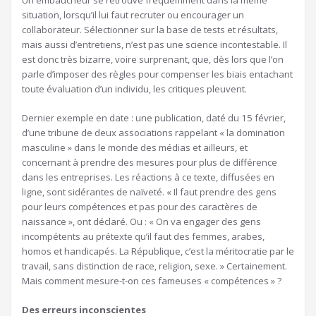
Un embaucheur se retrouve fréquemment dans la même
situation, lorsqu’il lui faut recruter ou encourager un
collaborateur. Sélectionner sur la base de tests et résultats,
mais aussi d’entretiens, n’est pas une science incontestable. Il
est donc très bizarre, voire surprenant, que, dès lors que l’on
parle d’imposer des règles pour compenser les biais entachant
toute évaluation d’un individu, les critiques pleuvent.
Dernier exemple en date : une publication, daté du 15 février,
d’une tribune de deux associations rappelant « la domination
masculine » dans le monde des médias et ailleurs, et
concernant à prendre des mesures pour plus de différence
dans les entreprises. Les réactions à ce texte, diffusées en
ligne, sont sidérantes de naïveté. « Il faut prendre des gens
pour leurs compétences et pas pour des caractères de
naissance », ont déclaré. Ou : « On va engager des gens
incompétents au prétexte qu’il faut des femmes, arabes,
homos et handicapés. La République, c’est la méritocratie par le
travail, sans distinction de race, religion, sexe. » Certainement.
Mais comment mesure-t-on ces fameuses « compétences » ?
Des erreurs inconscientes