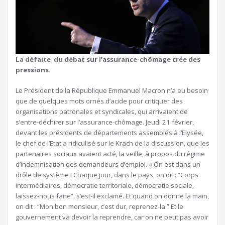
La défaite du débat sur l’assurance-chômage crée des
pressions.
Le Président de la République Emmanuel Macron n’a eu besoin
que de quelques mots ornés d’acide pour critiquer des
organisations patronales et syndicales, qui arrivaient de
s’entre-déchirer sur l’assurance-chômage. Jeudi 21 février,
devant les présidents de départements assemblés à l’Elysée,
le chef de l’Etat a ridiculisé sur le Krach de la discussion, que les
partenaires sociaux avaient acté, la veille, à propos du régime
d’indemnisation des demandeurs d’emploi. « On est dans un
drôle de système ! Chaque jour, dans le pays, on dit : “Corps
intermédiaires, démocratie territoriale, démocratie sociale,
laissez-nous faire”, s’est-il exclamé. Et quand on donne la main,
on dit : “Mon bon monsieur, c’est dur, reprenez-la.” Et le
gouvernement va devoir la reprendre, car on ne peut pas avoir