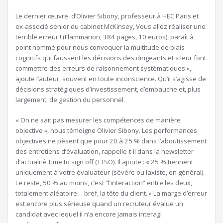
Le dernier œuvre d’Olivier Sibony, professeur à HEC Paris et
ex-associé senior du cabinet McKinsey, Vous allez réaliser une
terrible erreur ! (Flammarion, 384 pages, 10 euros), paraît à
point nommé pour nous convoquer la multitude de biais
cognitifs qui faussent les décisions des dirigeants et « leur font
commettre des erreurs de raisonnement systématiques »,
ajoute l’auteur, souvent en toute inconscience. Qu’il s’agisse de
décisions stratégiques d’investissement, d’embauche et, plus
largement, de gestion du personnel.
« On ne sait pas mesurer les compétences de manière
objective », nous témoigne Olivier Sibony. Les performances
objectives ne pèsent que pour 20 à 25 % dans l’aboutissement
des entretiens d’évaluation, rappelle-t-il dans la newsletter
d’actualité Time to sign off (TTSO). Il ajoute : « 25 % tiennent
uniquement à votre évaluateur (sévère ou laxiste, en général).
Le reste, 50 % au moins, c’est “l’interaction” entre les deux,
totalement aléatoire… bref, la tête du client. » La marge d’erreur
est encore plus sérieuse quand un recruteur évalue un
candidat avec lequel il n’a encore jamais interagi