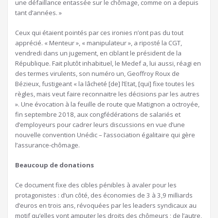
une défaillance entassée sur le chômage, comme on a depuis
tant d’années. »
Ceux qui étaient pointés par ces ironies n’ont pas du tout
apprécié. « Menteur », « manipulateur », a riposté la CGT,
vendredi dans un jugement, en ciblant le président de la
République. Fait plutôt inhabituel, le Medef a, lui aussi, réagi en
des termes virulents, son numéro un, Geoffroy Roux de
Bézieux, fustigeant « la lâcheté [de] l’Etat, [qui] fixe toutes les
règles, mais veut faire reconnaitre les décisions par les autres
». Une évocation à la feuille de route que Matignon a octroyée,
fin septembre 2018, aux congfédérations de salariés et
d’employeurs pour cadrer leurs discussions en vue d’une
nouvelle convention Unédic – l’association égalitaire qui gère
l’assurance-chômage.
Beaucoup de donations
Ce document fixe des cibles pénibles à avaler pour les
protagonistes : d’un côté, des économies de 3 à 3,9 milliards
d’euros en trois ans, révoquées par les leaders syndicaux au
motif qu’elles vont amputer les droits des chômeurs ; de l’autre,