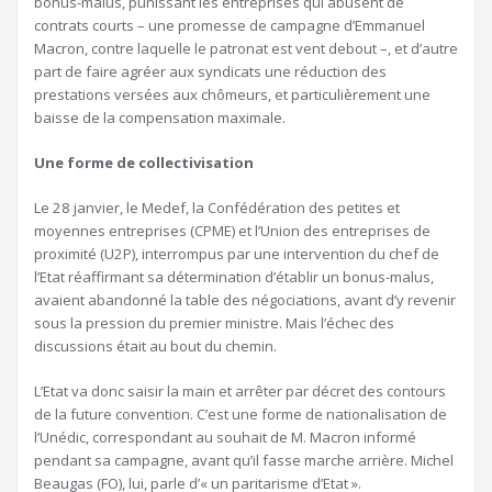
bonus-malus, punissant les entreprises qui abusent de
contrats courts – une promesse de campagne d’Emmanuel
Macron, contre laquelle le patronat est vent debout –, et d’autre
part de faire agréer aux syndicats une réduction des
prestations versées aux chômeurs, et particulièrement une
baisse de la compensation maximale.
Une forme de collectivisation
Le 28 janvier, le Medef, la Confédération des petites et
moyennes entreprises (CPME) et l’Union des entreprises de
proximité (U2P), interrompus par une intervention du chef de
l’Etat réaffirmant sa détermination d’établir un bonus-malus,
avaient abandonné la table des négociations, avant d’y revenir
sous la pression du premier ministre. Mais l’échec des
discussions était au bout du chemin.
L’Etat va donc saisir la main et arrêter par décret des contours
de la future convention. C’est une forme de nationalisation de
l’Unédic, correspondant au souhait de M. Macron informé
pendant sa campagne, avant qu’il fasse marche arrière. Michel
Beaugas (FO), lui, parle d’« un paritarisme d’Etat ».