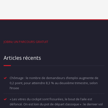
JOBINc UN PARCOURS GRATUIT
Articles récents
Chômage : le nombre de demandeurs d’emploi augmente de
0,2 point, pour atteindre 8,3 % au deuxième trimestre, selon
l’Insee
« Les vitres du cockpit sont fissurées, le bout de l’aile est
défoncé. On est loin du pot de départ classique » : le dernier vol