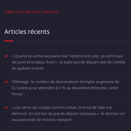
JOBINc UN PARCOURS GRATUIT
Articles récents
« Quand on arrive au piano-bar, l’endroit est vide, ça sent l’eau
de Javel et le tabac froid » : le triple pot de départ raté de Camille
en quittant la tech
Chômage : le nombre de demandeurs d’emploi augmente de
0,2 point, pour atteindre 8,3 % au deuxième trimestre, selon
l’Insee
« Les vitres du cockpit sont fissurées, le bout de l’aile est
défoncé. On est loin du pot de départ classique » : le dernier vol
mouvementé de Vincent, steward