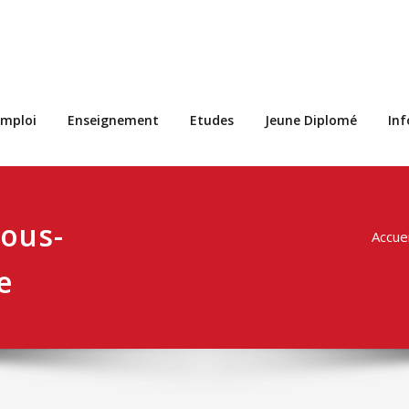
s
mploi
Enseignement
Etudes
Jeune Diplomé
In
sous-
Accuei
e