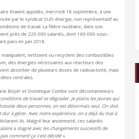
aire étaient appelés, mercredi 18 septembre, à une
e lancée par le syndicat SUD-énergie, non représentatif au
conditions de travail. La filière nucléaire, dans son
ient près de 220 000 salariés, dont 160 000 sous-
aire paru en juin 2018.
re manipulent, nettoient ou recyclent des combustibles
ium, des énergies nécessaires aux réacteurs des
euvent absorber de plusieurs doses de radioactivité, mais
dites centrales.
Marie Boyer et Dominique Combe sont décontamineurs
onditions de travail se dégrader. Je plains les jeunes qui
essite deux personnes, on est désormais seul. On doit
est dur à gérer. Avec notre expérience, on a déjà du mal à
déclarent-ils. Malgré leur ancienneté, ces salariés
alaire a stagné avec les changements successifs de
it pas comment ça s’est décidé ».