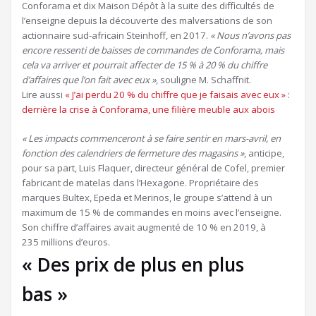
Conforama et dix Maison Dépôt à la suite des difficultés de
l’enseigne depuis la découverte des malversations de son
actionnaire sud-africain Steinhoff, en 2017.
« Nous n’avons pas
encore ressenti de baisses de commandes de Conforama, mais
cela va arriver et pourrait affecter de 15 % à 20 % du chiffre
d’affaires que l’on fait avec eux »
, souligne M. Schaffnit.
Article
Lire aussi
« J’ai perdu 20 % du chiffre que je faisais avec eux » :
réservé
derrière la crise à Conforama, une filière meuble aux abois
à
nos
« Les impacts commenceront à se faire sentir en mars-avril, en
abonnés
fonction des calendriers de fermeture des magasins »
, anticipe,
pour sa part, Luis Flaquer, directeur général de Cofel, premier
fabricant de matelas dans l’Hexagone. Propriétaire des
marques Bultex, Epeda et Merinos, le groupe s’attend à un
maximum de 15 % de commandes en moins avec l’enseigne.
Son chiffre d’affaires avait augmenté de 10 % en 2019, à
235 millions d’euros.
« Des prix de plus en plus
bas »