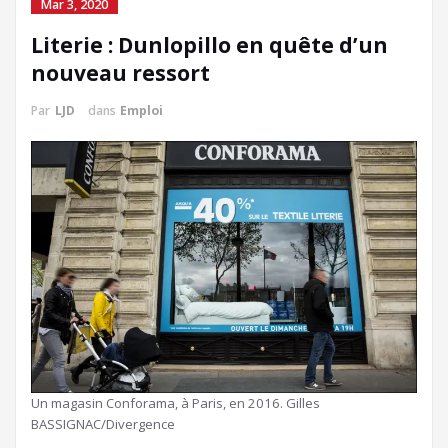
Mar 3, 2020
Literie : Dunlopillo en quête d’un
nouveau ressort
Par
LJD
dans
Emploi
Un magasin Conforama, à Paris, en 2016. Gilles
BASSIGNAC/Divergence