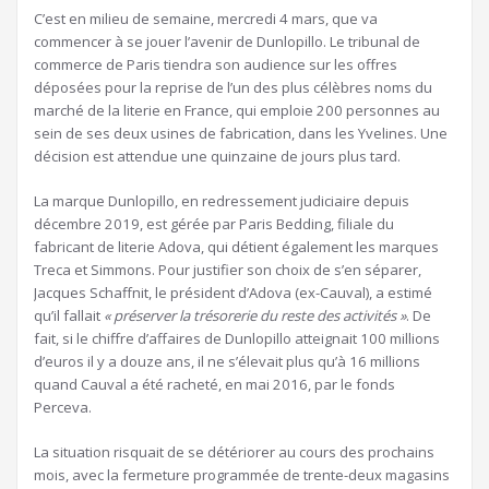
C’est en milieu de semaine, mercredi 4 mars, que va
commencer à se jouer l’avenir de Dunlopillo. Le tribunal de
commerce de Paris tiendra son audience sur les offres
déposées pour la reprise de l’un des plus célèbres noms du
marché de la literie en France, qui emploie 200 personnes au
sein de ses deux usines de fabrication, dans les Yvelines. Une
décision est attendue une quinzaine de jours plus tard.
La marque Dunlopillo, en redressement judiciaire depuis
décembre 2019, est gérée par Paris Bedding, filiale du
fabricant de literie Adova, qui détient également les marques
Treca et Simmons. Pour justifier son choix de s’en séparer,
Jacques Schaffnit, le président d’Adova (ex-Cauval), a estimé
qu’il fallait
« préserver la trésorerie du reste des activités »
. De
fait, si le chiffre d’affaires de Dunlopillo atteignait 100 millions
d’euros il y a douze ans, il ne s’élevait plus qu’à 16 millions
quand Cauval a été racheté, en mai 2016, par le fonds
Perceva.
La situation risquait de se détériorer au cours des prochains
mois, avec la fermeture programmée de trente-deux magasins