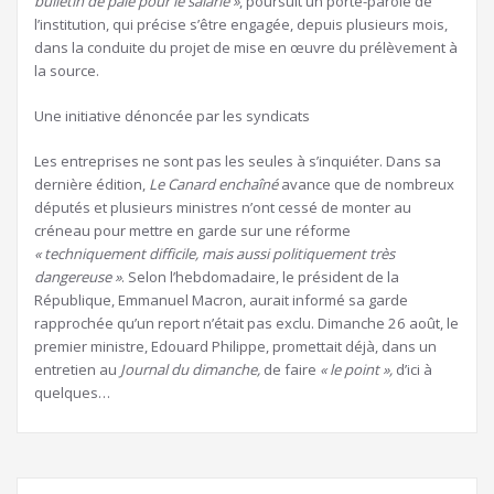
bulletin de paie pour le salarié »
, poursuit un porte-parole de
l’institution, qui précise s’être engagée, depuis plusieurs mois,
dans la conduite du projet de mise en œuvre du prélèvement à
la source.
Une initiative dénoncée par les syndicats
Les entreprises ne sont pas les seules à s’inquiéter. Dans sa
dernière édition,
Le
Canard enchaîné
avance que de nombreux
députés et plusieurs ministres n’ont cessé de monter au
créneau pour mettre en garde sur une réforme
« techniquement difficile, mais aussi politiquement très
dangereuse »
. Selon l’hebdomadaire, le président de la
République, Emmanuel Macron, aurait informé sa garde
rapprochée qu’un report n’était pas exclu. Dimanche 26 août, le
premier ministre, Edouard Philippe, promettait déjà, dans un
entretien au
Journal du dimanche,
de faire
« le point »,
d’ici à
quelques…