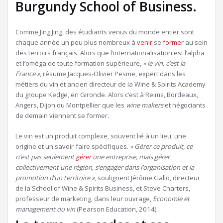
Burgundy School of Business.
Comme Jing Jing, des étudiants venus du monde entier sont
chaque année un peu plus nombreux à
venir
se
former
au sein
des terroirs français. Alors que l’internationalisation est l’alpha
et l’oméga de toute formation supérieure,
« le vin, c’est la
France »
, résume Jacques-Olivier Pesme, expert dans les
métiers du vin et ancien directeur de la Wine & Spirits Academy
du groupe Kedge, en Gironde. Alors c’est à Reims, Bordeaux,
Angers, Dijon ou Montpellier que les
wine makers
et négociants
de demain viennent se former.
Le vin est un produit complexe, souvent lié à un lieu, une
origine et un savoir-faire spécifiques.
« Gérer ce produit, ce
n’est pas seulement
gérer
une entreprise, mais gérer
collectivement une région, s’engager dans l’organisation et la
promotion d’un territoire »
, soulignent Jérôme Gallo, directeur
de la School of Wine & Spirits Business, et Steve Charters,
professeur de marketing, dans leur ouvrage,
Economie et
management du vin
(Pearson Education, 2014).