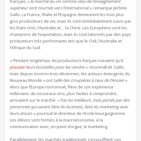
français,
« le marché du vin comme celui de l’enseignement
supérieur sont tournés vers l’international »
, remarque Jérôme
Gallo. La France, l’Italie et l’Espagne demeurent les trois plus
gros producteurs de vin, mais ils sont immédiatement suivis par
les Etats-Unis, l’Australie et… la Chine. Les Européens sont les
champions de l’exportation, mais ils sont talonnés par des pays
producteurs très performants tels que le Chili, l’Australie et
l’Afrique du Sud.
« Pendant longtemps, les producteurs français n’avaient qu’à
pousser
leurs bouteilles pour les vendre »
, reconnaît M. Gallo,
mais depuis environ trois décennies, les acteurs émergents du
Nouveau Monde
« ont taillé des croupières à ceux de l’Ancien »
.
Alors que l’Europe ronronnait, fière de son expérience
millénaire, de nouveaux vins, plus faciles à comprendre,
arrivaient sur le marché.
« Pas les meilleurs, mais portés par des
personnes qui savent faire du business, faire du marketing avec
leurs atouts »
, poursuit le directeur de l’école bourguignonne.
Les élèves sont formés à la macroéconomie, à la
communication avec, en point d’orgue, le marketing
Parallèlement, les marchés traditionnels s’essoufflent. Les